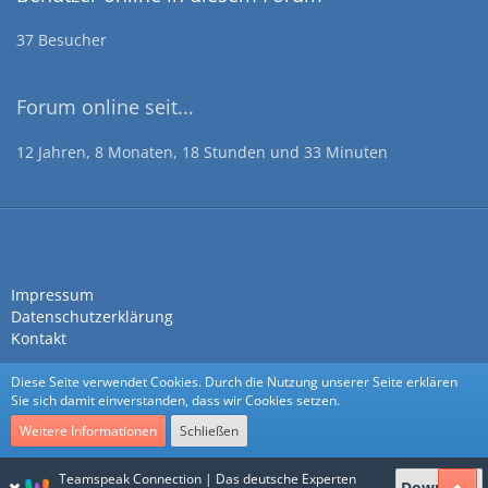
37 Besucher
Forum online seit...
12 Jahren, 8 Monaten, 18 Stunden und 33 Minuten
Impressum
Datenschutzerklärung
Kontakt
Diese Seite verwendet Cookies. Durch die Nutzung unserer Seite erklären
Sie sich damit einverstanden, dass wir Cookies setzen.
Weitere Informationen
Schließen
Community-Software:
WoltLab Suite™
Teamspeak Connection | Das deutsche Experten
Download
Stil:
Nexus
von
cls-design