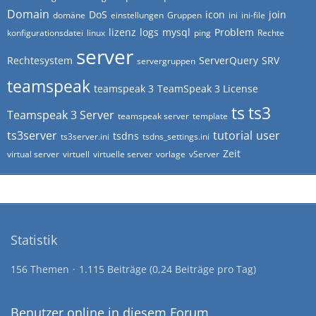
Domain
DoS
icon
join
domäne
einstellungen
Gruppen
ini
ini-file
lizenz
logs
mysql
Problem
konfigurationsdatei
linux
ping
Rechte
server
Rechtesystem
ServerQuery
SRV
servergruppen
teamspeak
teamspeak 3
TeamSpeak 3 License
ts
ts3
Teamspeak 3 Server
teamspeak server
template
ts3server
tutorial
user
tsdns
ts3server.ini
tsdns_settings.ini
Zeit
virtual server
virtuell
virtuelle server
vorlage
vServer
Statistik
156 Themen
1.115 Beiträge (0,24 Beiträge pro Tag)
Benutzer online in diesem Forum