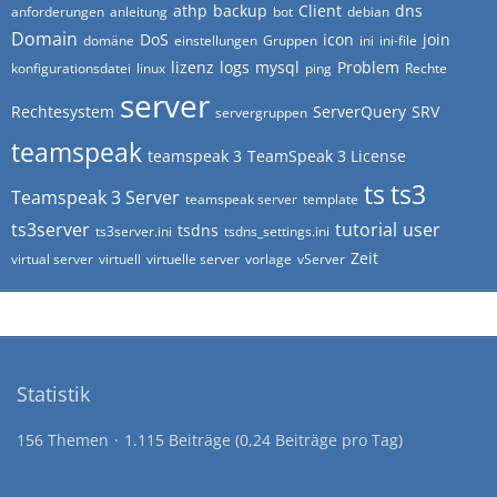
athp
backup
Client
dns
anforderungen
anleitung
bot
debian
Domain
DoS
icon
join
domäne
einstellungen
Gruppen
ini
ini-file
lizenz
logs
mysql
Problem
konfigurationsdatei
linux
ping
Rechte
server
Rechtesystem
ServerQuery
SRV
servergruppen
teamspeak
teamspeak 3
TeamSpeak 3 License
ts
ts3
Teamspeak 3 Server
teamspeak server
template
ts3server
tutorial
user
tsdns
ts3server.ini
tsdns_settings.ini
Zeit
virtual server
virtuell
virtuelle server
vorlage
vServer
Statistik
156 Themen
1.115 Beiträge (0,24 Beiträge pro Tag)