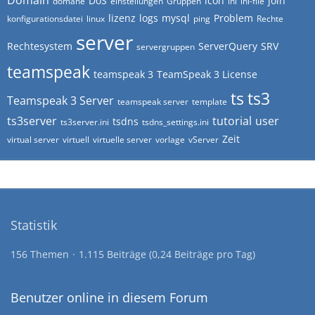
DoS
icon
join
domäne
einstellungen
Gruppen
ini
ini-file
lizenz
logs
mysql
Problem
konfigurationsdatei
linux
ping
Rechte
server
Rechtesystem
ServerQuery
SRV
servergruppen
teamspeak
teamspeak 3
TeamSpeak 3 License
ts
ts3
Teamspeak 3 Server
teamspeak server
template
ts3server
tutorial
user
tsdns
ts3server.ini
tsdns_settings.ini
Zeit
virtual server
virtuell
virtuelle server
vorlage
vServer
Statistik
156 Themen
1.115 Beiträge (0,24 Beiträge pro Tag)
Benutzer online in diesem Forum