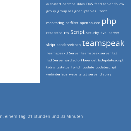
autostart
captcha
ddos
DoS
feed
fehler
follow
group
group assigner
iptables
lizenz
php
monitoring
netfilter
open source
Script
recaptcha
rss
security level
server
teamspeak
skript
sonderzeichen
Teamspeak 3 Server
teamspeak server
ts3
Ts3 Server wird sofort beendet
ts3updatescript
tsdns
tsstatus
Twitch
update
updatescript
webinterface
website ts3 server display
en, einem Tag, 21 Stunden und 33 Minuten