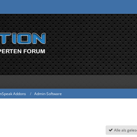
mSpeak Addons
Admin-Software
Alle als gele