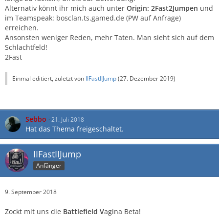
Alternativ könnt ihr mich auch unter
Origin: 2Fast2Jumpen
und
im Teamspeak: bosclan.ts.gamed.de (PW auf Anfrage)
erreichen.
Ansonsten weniger Reden, mehr Taten. Man sieht sich auf dem
Schlachtfeld!
2Fast
Einmal editiert, zuletzt von
IIFastIIJump
(
27. Dezember 2019
)
Sebbo
21. Juli 2018
Hat das Thema freigeschaltet.
IIFastIIJump
Anfänger
9. September 2018
Zockt mit uns die
Battlefield V
agina Beta!