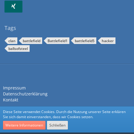
Tags
clan
battlefield
Battlefield1
battlefield5
hacker
ballsofsteel
Impressum
Datenschutzerklärung
Kontakt
Diese Seite verwendet Cookies. Durch die Nutzung unserer Seite erklären
Sie sich damit einverstanden, dass wir Cookies setzen.
Weitere Informationen
Schließen
Community-Software:
WoltLab Suite™