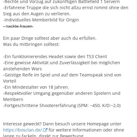
-Rechte und Vorzug auf zukünftigen Battlefield 1 Servern
-Erfahrene Truppe die sich nicht allzu ernst nimmt ohne den
Sieg aus den Augen zu verlieren.
-Individuelles Memberbild für Origin
-̶ n̶̶a̶̶c̶̶k̶̶t̶̶e̶̶ ̶̶f̶̶r̶̶a̶̶u̶̶e̶̶n̶
Ein paar Dinge solltest aber auch du erfüllen.
Was du mitbringen solltest:
-Ein funktionierendes Headet sowie den TS3 Client
-Eine gewisse Aktivität und Zuverlässigkeit bei möglichen
anstehenden Wars
-Geistige Reife im Spiel und auf dem Teamspeak sind von
Vorteil
-Ein Mindestalter von 18 Jahren.
-Respektvoller Umgang gegenüber anderen Spielern und
Membern
-Fortgeschrittene Shootererfahrung (SPM: ~450, K/D:~2,0)
Interesse geweckt? Dann besuch unsere Homepage unter
https://bosclan.de/
für weitere Informationen oder ohne
lange zu fackeln, direkt zur Bewerbung.