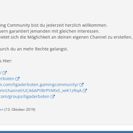
ing Community bist du jederzeit herzlich willkommen.
sern garantiert jemanden mit gleichen Interessen.
etet sich die Möglichkeit an deinen eigenen Channel zu erstellen
durch du an mehr Rechte gelangst.
s Hier:
/
derboten
am.com/ligaderboten.gamingcommunity/
com/channel/UCA6APYBrPYARxS_xeK1zRqA
com/groups/ligaderboten
en
(
13. Oktober 2019
)