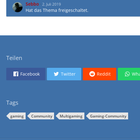
Sebbo
2. Juli 2019
Hat das Thema freigeschaltet.
Teilen
Facebook
Twitter
Reddit
Wha
Tags
gaming
Community
Multigaming
Gaming-Community