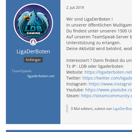
2. Juli 2019
Wir sind LigaDerBoten !
In unserer öffentlichen Multigam
Du findest unter unseren 1500 U
Auf unseren TeamSpeak-Server bi
Unterstützung zu erlangen.
Deine Aktivität wird belohnt, wo
LigaDerBoten
Anfänger
Interessiert ? Dann findest du un
Ts IP : LDB oder ligaderboten
TeamSpeak
Website:
https://ligaderboten.net
ligaderboten.net
Twitter:
https://twitter.com/liga
Instagram:
https://www.instagr
Youtube:
https://www.youtube.
Steam:
https://steamcommunity.
3 Mal editiert, zuletzt von
LigaDerBot