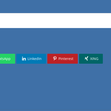
tsApp
LinkedIn
Pinterest
XING