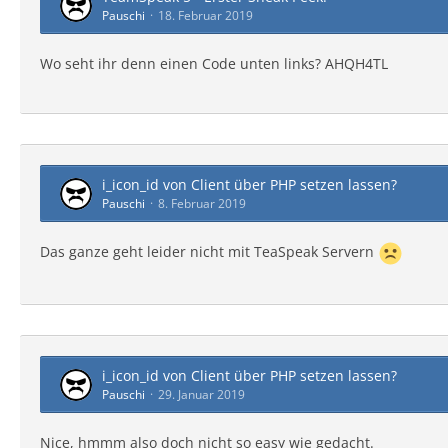
Pauschi
18. Februar 2019
Wo seht ihr denn einen Code unten links? AHQH4TL
i_icon_id von Client über PHP setzen lassen?
Pauschi
8. Februar 2019
Das ganze geht leider nicht mit TeaSpeak Servern
i_icon_id von Client über PHP setzen lassen?
Pauschi
29. Januar 2019
Nice, hmmm also doch nicht so easy wie gedacht.