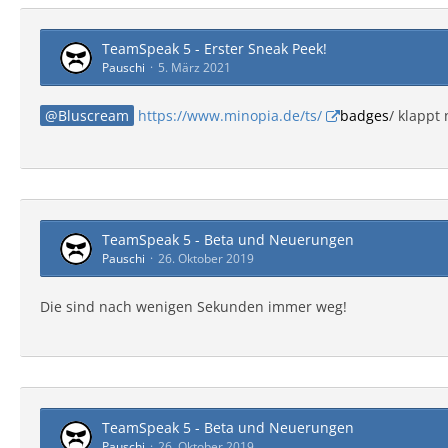
TeamSpeak 5 - Erster Sneak Peek!
Pauschi
5. März 2021
Bluscream
https://www.minopia.de/ts/
badges
/ klappt
TeamSpeak 5 - Beta und Neuerungen
Pauschi
26. Oktober 2019
Die sind nach wenigen Sekunden immer weg!
TeamSpeak 5 - Beta und Neuerungen
Pauschi
26. Oktober 2019