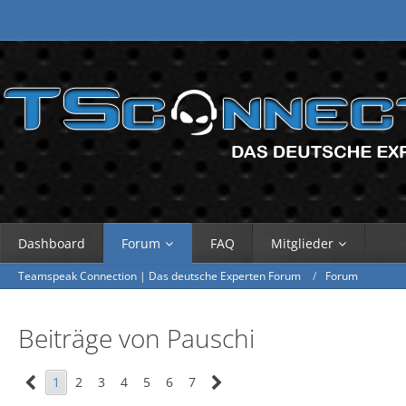
Dashboard
Forum
FAQ
Mitglieder
Teamspeak Connection | Das deutsche Experten Forum
Forum
Beiträge von Pauschi
1
2
3
4
5
6
7