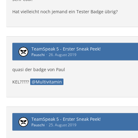
Hat vielleicht noch jemand ein Tester Badge übrig?
TeamSpeak 5 - Erster Sneak Peek!
Pauschi
26. August 2019
quasi der badge von Paul
KEL?????
Multivitamin
TeamSpeak 5 - Erster Sneak Peek!
Pauschi
25. August 2019