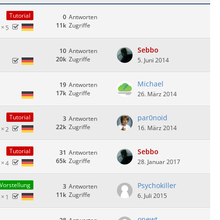
Tutorial
0
Antworten
11k
Zugriffe
5
Sebbo
10
Antworten
20k
Zugriffe
5. Juni 2014
Michael
19
Antworten
17k
Zugriffe
26. März 2014
par0noid
Tutorial
3
Antworten
22k
Zugriffe
16. März 2014
2
Sebbo
Tutorial
31
Antworten
65k
Zugriffe
28. Januar 2017
4
Psychokiller
Vorstellung
3
Antworten
11k
Zugriffe
6. Juli 2015
1
onewt