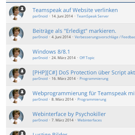
Teamspeak auf Website verlinken
par0noid
14. Juni 2014
TeamSpeak Server
Beiträge als "Erledigt" markieren.
par0noid
4. Juni 2014
Verbesserungsvorschläge / Feedba
Windows 8/8.1
par0noid
24. März 2014
Off Topic
[PHP][C#] DoS Protection über Script akt
par0noid
16. März 2014
Programmierung
Webprogrammierung für Teamspeak mit 
par0noid
8. März 2014
Programmierung
Webinterface by Psychokiller
par0noid
7. März 2014
Webinterfaces
Lustige Bilder