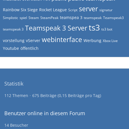
server
Rainbow Six Siege
Rocket League
Script
signatur
teamspea 3
Simplistic
spiel
Steam
SteamPeak
teamspeak
Teamspeak3
ts3
Teamspeak 3 Server
teamspeak 3
ts3 bot
webinterface
vorstellung
vServer
Werbung
Xbox Live
Youtube
öffentlich
Statistik
112 Themen
675 Beiträge (0,15 Beiträge pro Tag)
Benutzer online in diesem Forum
14 Besucher