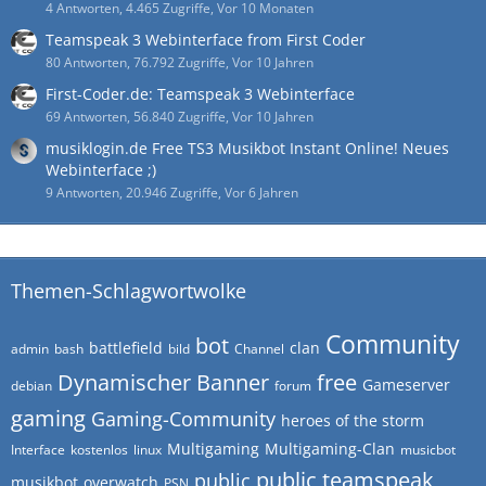
4 Antworten, 4.465 Zugriffe, Vor 10 Monaten
Teamspeak 3 Webinterface from First Coder
80 Antworten, 76.792 Zugriffe, Vor 10 Jahren
First-Coder.de: Teamspeak 3 Webinterface
69 Antworten, 56.840 Zugriffe, Vor 10 Jahren
musiklogin.de Free TS3 Musikbot Instant Online! Neues
Webinterface ;)
9 Antworten, 20.946 Zugriffe, Vor 6 Jahren
Themen-Schlagwortwolke
Community
bot
battlefield
clan
admin
bash
bild
Channel
Dynamischer Banner
free
Gameserver
debian
forum
gaming
Gaming-Community
heroes of the storm
Multigaming
Multigaming-Clan
Interface
kostenlos
linux
musicbot
public teamspeak
public
musikbot
overwatch
PSN