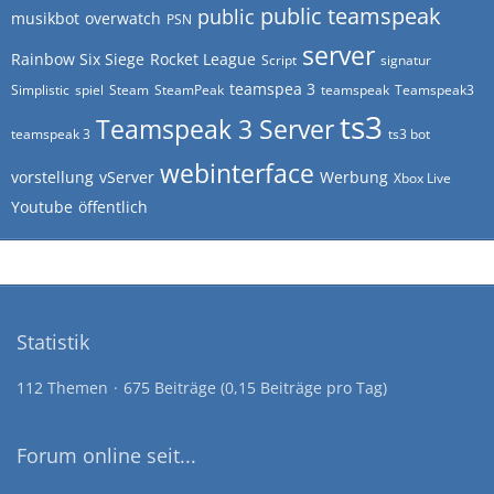
public teamspeak
public
musikbot
overwatch
PSN
server
Rainbow Six Siege
Rocket League
Script
signatur
teamspea 3
Simplistic
spiel
Steam
SteamPeak
teamspeak
Teamspeak3
ts3
Teamspeak 3 Server
teamspeak 3
ts3 bot
webinterface
vorstellung
vServer
Werbung
Xbox Live
Youtube
öffentlich
Statistik
112 Themen
675 Beiträge (0,15 Beiträge pro Tag)
Forum online seit...