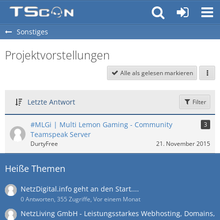
Sonstiges
Projektvorstellungen
Alle als gelesen markieren
Letzte Antwort
Filter
#MLGi | Multi Lemon Gaming - Community
3
Teamspeak Server
DurtyFree
21. November 2015
Heiße Themen
NetzDigital.info geht an den Start....
0 Antworten, 355 Zugriffe, Vor einem Monat
NetzLiving GmbH - Leistungsstarkes Webhosting, Domains,