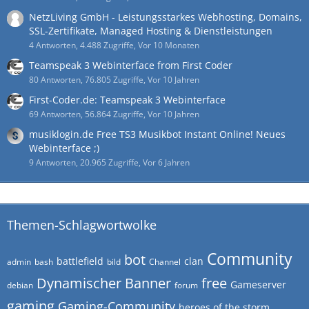
NetzLiving GmbH - Leistungsstarkes Webhosting, Domains,
SSL-Zertifikate, Managed Hosting & Dienstleistungen
4 Antworten, 4.488 Zugriffe, Vor 10 Monaten
Teamspeak 3 Webinterface from First Coder
80 Antworten, 76.805 Zugriffe, Vor 10 Jahren
First-Coder.de: Teamspeak 3 Webinterface
69 Antworten, 56.864 Zugriffe, Vor 10 Jahren
musiklogin.de Free TS3 Musikbot Instant Online! Neues
Webinterface ;)
9 Antworten, 20.965 Zugriffe, Vor 6 Jahren
Themen-Schlagwortwolke
Community
bot
battlefield
clan
admin
bash
bild
Channel
Dynamischer Banner
free
Gameserver
debian
forum
gaming
Gaming-Community
heroes of the storm