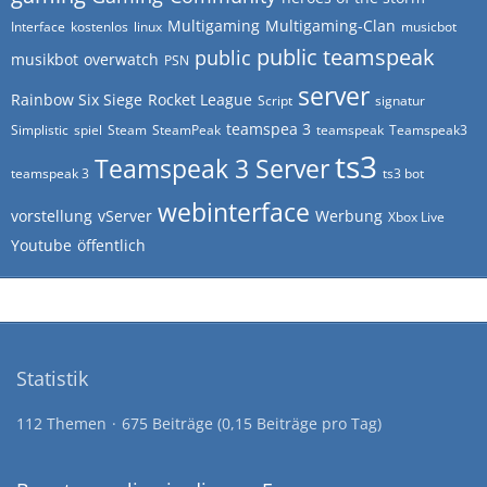
Multigaming
Multigaming-Clan
Interface
kostenlos
linux
musicbot
public teamspeak
public
musikbot
overwatch
PSN
server
Rainbow Six Siege
Rocket League
Script
signatur
teamspea 3
Simplistic
spiel
Steam
SteamPeak
teamspeak
Teamspeak3
ts3
Teamspeak 3 Server
teamspeak 3
ts3 bot
webinterface
vorstellung
vServer
Werbung
Xbox Live
Youtube
öffentlich
Statistik
112 Themen
675 Beiträge (0,15 Beiträge pro Tag)