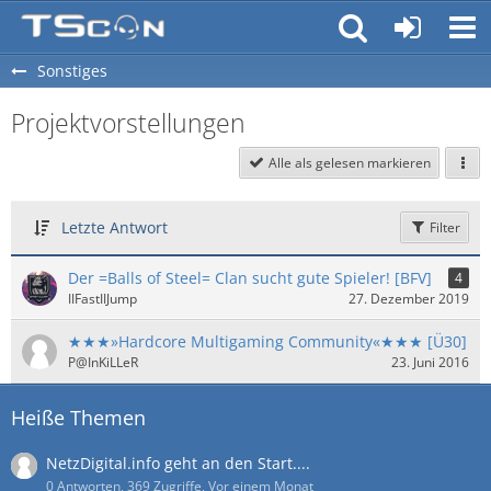
Sonstiges
Projektvorstellungen
Alle als gelesen markieren
Letzte Antwort
Filter
Der =Balls of Steel= Clan sucht gute Spieler! [BFV]
4
IIFastIIJump
27. Dezember 2019
​★★★»Hardcore Multigaming Community«★★★ [Ü30]
P@InKiLLeR
23. Juni 2016
Heiße Themen
NetzDigital.info geht an den Start....
0 Antworten, 369 Zugriffe, Vor einem Monat