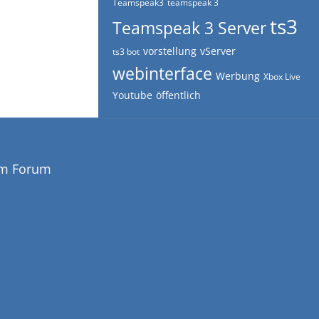
Teamspeak3
teamspeak 3
ts3
Teamspeak 3 Server
vorstellung
vServer
ts3 bot
webinterface
Werbung
Xbox Live
Youtube
öffentlich
em Forum