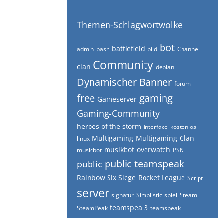
Themen-Schlagwortwolke
bot
battlefield
admin
bash
bild
Channel
Community
clan
debian
Dynamischer Banner
forum
free
gaming
Gameserver
Gaming-Community
heroes of the storm
Interface
kostenlos
Multigaming
Multigaming-Clan
linux
musikbot
overwatch
musicbot
PSN
public teamspeak
public
Rainbow Six Siege
Rocket League
Script
server
signatur
Simplistic
spiel
Steam
teamspea 3
SteamPeak
teamspeak