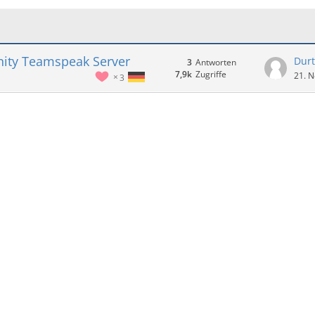
ity Teamspeak Server
Durt
3
Antworten
7,9k
Zugriffe
21. 
3