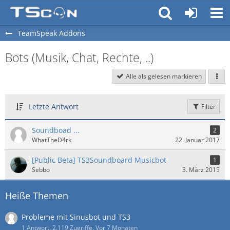
TeamSpeak Addons
Bots (Musik, Chat, Rechte, ..)
Alle als gelesen markieren
Letzte Antwort
Filter
Soundboad ...
2
WhatTheD4rk
22. Januar 2017
[Public Beta] TS3Soundboard Musicbot
1
Sebbo
3. März 2015
Heiße Themen
Probleme mit Sinusbot und TS3
1 Antwort, 2.119 Zugriffe, Vor 7 Monaten