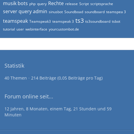
musik bots
Rechte
php
query
release
Script
scriptsprache
server query admin
sinusbot
Soundboad
soundboard
teamspea 3
ts3
teamspeak
Teamspeak3
teamspeak 3
ts3soundboard
tsbot
tutorial
user
webinterface
yourcustombot.de
Statistik
40 Themen
214 Beiträge (0,05 Beiträge pro Tag)
Forum online seit...
12 Jahren, 8 Monaten, einem Tag, 21 Stunden und 59
Minuten