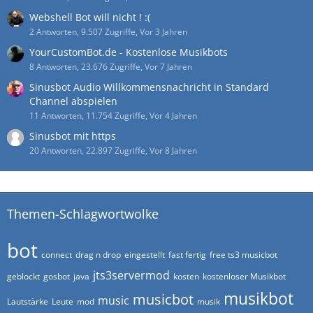
Webshell Bot will nicht ! :(
2 Antworten, 9.507 Zugriffe, Vor 3 Jahren
YourCustomBot.de - Kostenlose Musikbots
8 Antworten, 23.676 Zugriffe, Vor 7 Jahren
Sinusbot Audio Willkommensnachricht in Standard
Channel abspielen
11 Antworten, 11.754 Zugriffe, Vor 4 Jahren
Sinusbot mit https
20 Antworten, 22.897 Zugriffe, Vor 8 Jahren
Themen-Schlagwortwolke
bot
connect
drag n drop
eingestellt
fast fertig
free ts3 musicbot
jts3servermod
geblockt
gosbot
java
kosten
kostenloser Musikbot
musikbot
musicbot
music
Lautstärke
Leute
mod
musik