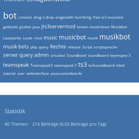
bot
connect
drag n drop
eingestellt
fast fertig
free ts3 musicbot
jts3servermod
geblockt
gosbot
java
kosten
kostenloser Musikbot
musikbot
musicbot
music
Lautstärke
Leute
mod
musik
musik bots
Rechte
php
query
release
Script
scriptsprache
server query admin
sinusbot
Soundboad
soundboard
teamspea 3
ts3
teamspeak
Teamspeak3
teamspeak 3
ts3soundboard
tsbot
tutorial
user
webinterface
yourcustombot.de
Statistik
40 Themen
214 Beiträge (0,05 Beiträge pro Tag)