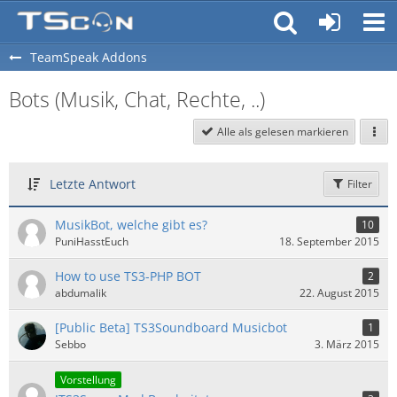
TeamSpeak Addons
Bots (Musik, Chat, Rechte, ..)
Alle als gelesen markieren
Letzte Antwort
Filter
MusikBot, welche gibt es?
10
PuniHasstEuch
18. September 2015
How to use TS3-PHP BOT
2
abdumalik
22. August 2015
[Public Beta] TS3Soundboard Musicbot
1
Sebbo
3. März 2015
Vorstellung