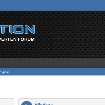
mSpeak
Windows