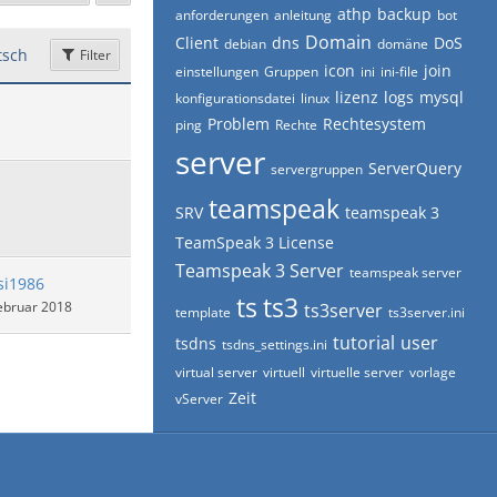
athp
backup
anforderungen
anleitung
bot
Domain
Client
dns
DoS
debian
domäne
sch
Filter
icon
join
einstellungen
Gruppen
ini
ini-file
lizenz
logs
mysql
konfigurationsdatei
linux
Problem
Rechtesystem
ping
Rechte
server
ServerQuery
servergruppen
teamspeak
SRV
teamspeak 3
TeamSpeak 3 License
Teamspeak 3 Server
teamspeak server
si1986
ts
ts3
ebruar 2018
ts3server
template
ts3server.ini
tutorial
user
tsdns
tsdns_settings.ini
virtual server
virtuell
virtuelle server
vorlage
Zeit
vServer