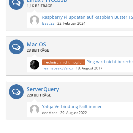
1,1K BEITRÄGE
Basti23
22. Februar 2024
Mac OS
23 BEITRÄGE
Ping wird nicht berech
Technisch nicht möglich
Teamspeak3Varox
18. August 2017
ServerQuery
228 BEITRÄGE
Yatqa Verbindung Failt immer
deeMcee
29. August 2022