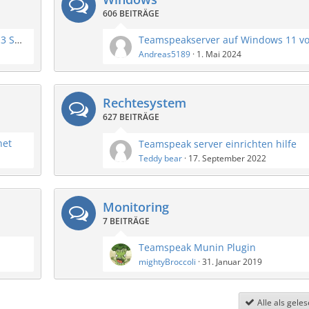
606 BEITRÄGE
Raspberry Pi updaten auf Raspbian Buster TS3 Server
Andreas5189
1. Mai 2024
Rechtesystem
627 BEITRÄGE
net
Teamspeak server einrichten hilfe
Teddy bear
17. September 2022
Monitoring
7 BEITRÄGE
Teamspeak Munin Plugin
mightyBroccoli
31. Januar 2019
Alle als gele