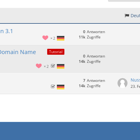
Deut
n 3.1
0
Antworten
11k
Zugriffe
2
k Domain Name
Tutorial
0
Antworten
14k
Zugriffe
2
Nus
7
Antworten
14k
Zugriffe
23. F