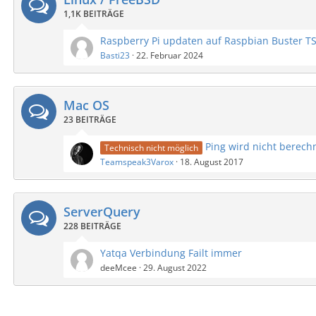
1,1K BEITRÄGE
Basti23
22. Februar 2024
Mac OS
23 BEITRÄGE
Ping wird nicht berech
Technisch nicht möglich
Teamspeak3Varox
18. August 2017
ServerQuery
228 BEITRÄGE
Yatqa Verbindung Failt immer
deeMcee
29. August 2022