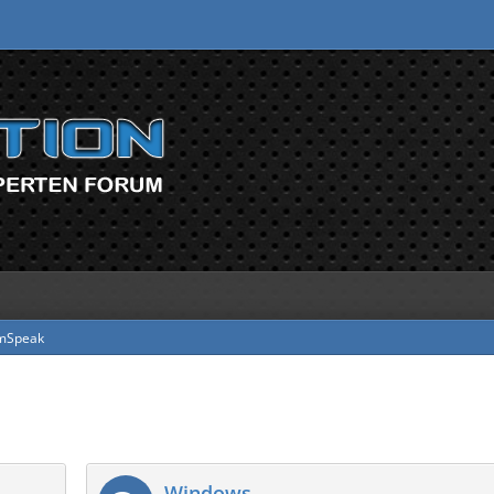
mSpeak
Windows