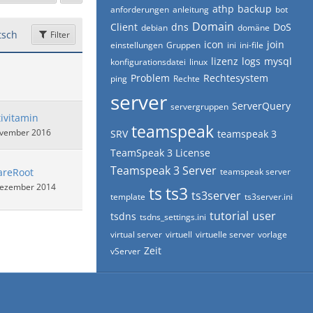
athp
backup
anforderungen
anleitung
bot
Domain
Client
dns
DoS
debian
domäne
sch
Filter
icon
join
einstellungen
Gruppen
ini
ini-file
lizenz
logs
mysql
konfigurationsdatei
linux
Problem
Rechtesystem
ping
Rechte
server
ServerQuery
servergruppen
ivitamin
teamspeak
ovember 2016
SRV
teamspeak 3
TeamSpeak 3 License
Teamspeak 3 Server
areRoot
teamspeak server
Dezember 2014
ts
ts3
ts3server
template
ts3server.ini
tutorial
user
tsdns
tsdns_settings.ini
virtual server
virtuell
virtuelle server
vorlage
Zeit
vServer