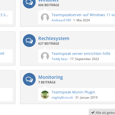
606 BEITRÄGE
Raspberry Pi updaten auf Raspbian Buster TS3 Server
Andreas5189
1. Mai 2024
Rechtesystem
627 BEITRÄGE
net
Teamspeak server einrichten hilfe
Teddy bear
17. September 2022
Monitoring
7 BEITRÄGE
Teamspeak Munin Plugin
mightyBroccoli
31. Januar 2019
Alle als gele