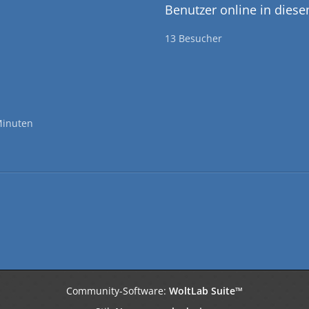
Benutzer online in dies
13 Besucher
Minuten
Community-Software:
WoltLab Suite™