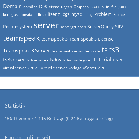
Domain
DoS
icon
join
domäne
einstellungen
Gruppen
ini
ini-file
lizenz
logs
mysql
Problem
konfigurationsdatei
linux
ping
Rechte
server
Rechtesystem
ServerQuery
SRV
servergruppen
teamspeak
teamspeak 3
TeamSpeak 3 License
ts
ts3
Teamspeak 3 Server
teamspeak server
template
ts3server
tutorial
user
tsdns
ts3server.ini
tsdns_settings.ini
Zeit
virtual server
virtuell
virtuelle server
vorlage
vServer
Statistik
156 Themen
1.115 Beiträge (0,24 Beiträge pro Tag)
Forum online seit...