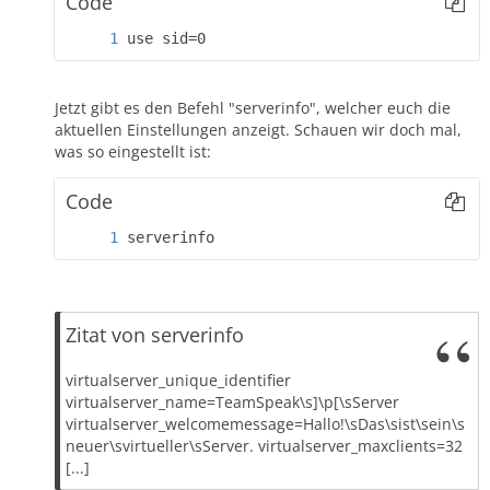
Code
use sid=0
Jetzt gibt es den Befehl "serverinfo", welcher euch die
aktuellen Einstellungen anzeigt. Schauen wir doch mal,
was so eingestellt ist:
Code
serverinfo
Zitat von serverinfo
virtualserver_unique_identifier
virtualserver_name=TeamSpeak\s]\p[\sServer
virtualserver_welcomemessage=Hallo!\sDas\sist\sein\s
neuer\svirtueller\sServer. virtualserver_maxclients=32
[...]