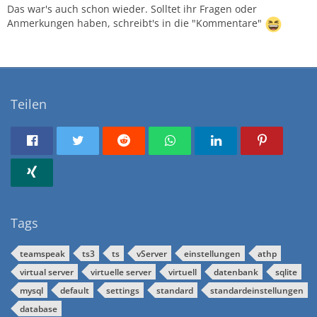
Das war's auch schon wieder. Solltet ihr Fragen oder
Anmerkungen haben, schreibt's in die "Kommentare"
Teilen
Tags
teamspeak
ts3
ts
vServer
einstellungen
athp
virtual server
virtuelle server
virtuell
datenbank
sqlite
mysql
default
settings
standard
standardeinstellungen
database