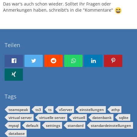
Das war's auch schon wieder. Solltet ihr Fragen oder
Anmerkungen haben, schreibt's in die "Kommentare"
Teilen
Tags
teamspeak
ts3
ts
vServer
einstellungen
athp
virtual server
virtuelle server
virtuell
datenbank
sqlite
mysql
default
settings
standard
standardeinstellungen
database