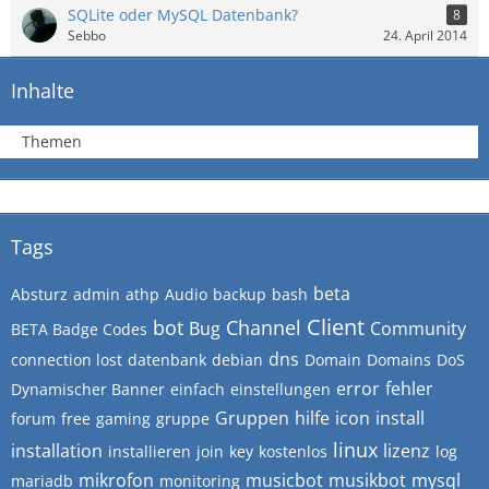
SQLite oder MySQL Datenbank?
8
Sebbo
24. April 2014
Inhalte
Themen
Tags
beta
Absturz
admin
athp
Audio
backup
bash
Client
bot
Channel
Bug
Community
BETA Badge Codes
dns
connection lost
datenbank
debian
Domain
Domains
DoS
error
fehler
Dynamischer Banner
einfach
einstellungen
Gruppen
hilfe
icon
install
forum
free
gaming
gruppe
linux
installation
lizenz
installieren
join
key
kostenlos
log
mikrofon
musicbot
musikbot
mysql
mariadb
monitoring