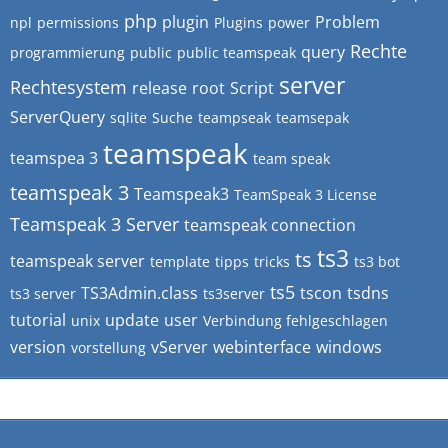
php
plugin
Problem
npl
permissions
Plugins
power
Rechte
query
programmierung
public
public teamspeak
server
Rechtesystem
release
root
Script
ServerQuery
sqlite
Suche
teampseak
teamsepak
teamspeak
teamspea 3
team speak
teamspeak 3
Teamspeak3
TeamSpeak 3 License
Teamspeak 3 Server
teamspeak connection
ts3
ts
teamspeak server
template
tipps
tricks
ts3 bot
ts5
TS3Admin.class
tscon
tsdns
ts3 server
ts3server
tutorial
update
user
unix
Verbindung fehlgeschlagen
version
vServer
webinterface
windows
vorstellung