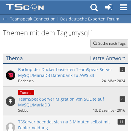
Teamspeak Connection | Das deutsche Experten Forum
Themen mit dem Tag „mysql“
Suche nach Tags
Thema
Letzte Antwort
Backup der Docker basierten TeamSpeak Server
5
MySQL/MariaDB Datenbank zu AWS S3
Badetuch
24. März 2024
Tutorial
TeamSpeak Server Migration von SQLite auf
8
MySQL/MariaDB
Sebbo
13. Dezember 2016
TSServer beendet sich na 3 Minuten selbst mit
11
Fehlermeldung