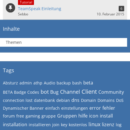
Tutorial
TeamSpeak Einleitung
6
Sebbo
10. Februar 2015
Inhalte
Themen
Tags
beta
Absturz
admin
athp
Audio
backup
bash
Client
bot
Channel
Bug
Community
BETA Badge Codes
dns
connection lost
datenbank
debian
Domain
Domains
DoS
error
fehler
Dynamischer Banner
einfach
einstellungen
Gruppen
hilfe
icon
install
forum
free
gaming
gruppe
linux
installation
lizenz
installieren
join
key
kostenlos
log