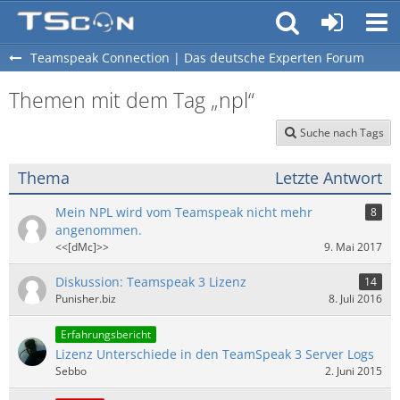
Teamspeak Connection | Das deutsche Experten Forum
Themen mit dem Tag „npl“
Suche nach Tags
Thema
Letzte Antwort
Mein NPL wird vom Teamspeak nicht mehr
8
angenommen.
<<[dMc]>>
9. Mai 2017
Diskussion: Teamspeak 3 Lizenz
14
Punisher.biz
8. Juli 2016
Erfahrungsbericht
Lizenz Unterschiede in den TeamSpeak 3 Server Logs
Sebbo
2. Juni 2015