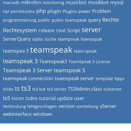
mikrofon
musicbot
musikbot
mysql
mariadb
monitoring
php
plugin
Problem
npl
permissions
Plugins
power
Rechte
query
programmierung
public
public teamspeak
server
Rechtesystem
release
root
Script
ServerQuery
sqlite
Suche
teampseak
teamsepak
teamspeak
teamspea 3
team speak
teamspeak 3
Teamspeak3
TeamSpeak 3 License
Teamspeak 3 Server
teamspeak 5
teamspeak connection
teamspeak server
template
tipps
ts3
ts
TS3Admin.class
tricks
ts3 bot
ts3 server
ts3server
ts5
tscon
tsdns
tutorial
update
user
version
vServer
Verbindung fehlgeschlagen
vorstellung
webinterface
windows