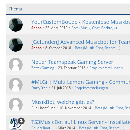
Thema
YourCustomBot.de - Kostenlose Musikb
Sebbo
22. April 2019
Bots (Musik, Chat, Rechte, ..)
[Gefunden] Advanced Musicbot for Tea
Sebbo
8. Oktober 2018
Bots (Musik, Chat, Rechte, ..)
Neuer Teamspeak Gaming Server
ZottexGaming
23. Februar 2016
Projektvorstellungen
#MLGi | Multi Lemon Gaming - Commun
DurtyFree
21. Juli 2015
Projektvorstellungen
MusikBot, welche gibt es?
PuniHasstEuch
10. November 2014
Bots (Musik, Chat, Rech
TS3MusicBot auf Linux Server - Installati
SquareRoot
1. März 2014
Bots (Musik, Chat, Rechte, ..)