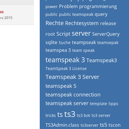
Problem
programmierung
power
bo
query
public
public teamspeak
ärz 2015
Rechte
Rechtesystem
release
server
Script
root
ServerQuery
sqlite
teampseak
Suche
teamsepak
teamspea 3
team speak
teamspeak 3
Teamspeak3
TeamSpeak 3 License
Teamspeak 3 Server
teamspeak 5
teamspeak connection
teamspeak server
template
tipps
ts3
ts
tricks
ts3 bot
ts3 server
ts5
TS3Admin.class
tscon
ts3server