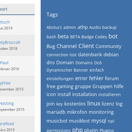
wort
Tags
etuch
athp
Absturz
admin
Audio
backup
ai 2019
bot
beta
bash
BETA Badge Codes
tyBroccoli
Client
Channel
Bug
Community
tober 2018
datenbank
debian
connection lost
dns
Domain
Paul
Domains
DoS
ebruar 2016
Dynamischer Banner
einfach
error
fehler
forum
einstellungen
yFree
free
gaming
gruppe
Gruppen
hilfe
November 2015
icon
install
installation
installieren
linux
Hosting
join
kostenlos
lizenz
log
key
September 2015
mariadb
mikrofon
monitoring
mysql
musicbot
musikbot
npl
areRoot
php
plugin
März 2015
permissions
Plugins