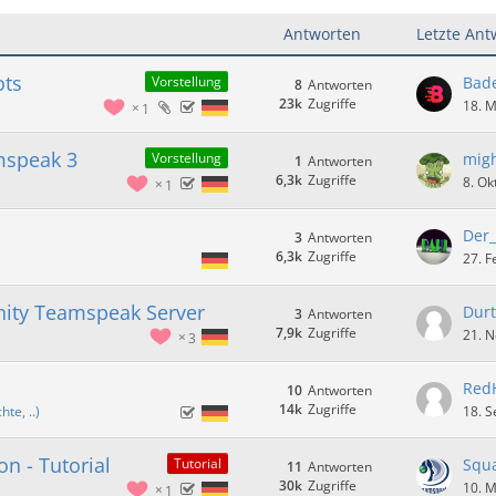
Antworten
Letzte Ant
ots
Bad
Vorstellung
8
Antworten
23k
Zugriffe
18. M
1
mspeak 3
migh
Vorstellung
1
Antworten
6,3k
Zugriffe
8. Ok
1
Der_
3
Antworten
6,3k
Zugriffe
27. F
ity Teamspeak Server
Durt
3
Antworten
7,9k
Zugriffe
21. 
3
Red
10
Antworten
14k
Zugriffe
te, ..)
18. 
on - Tutorial
Squ
Tutorial
11
Antworten
30k
Zugriffe
10. 
1