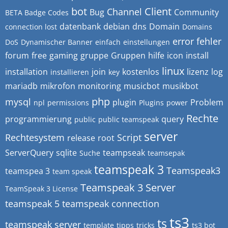
bot
Client
Channel
Bug
Community
BETA Badge Codes
datenbank
debian
dns
Domain
connection lost
Domains
error
fehler
DoS
Dynamischer Banner
einfach
einstellungen
forum
free
gaming
gruppe
Gruppen
hilfe
icon
install
linux
installation
join
kostenlos
lizenz
log
installieren
key
mariadb
mikrofon
monitoring
musicbot
musikbot
php
mysql
plugin
Problem
npl
permissions
Plugins
power
Rechte
programmierung
query
public
public teamspeak
server
Rechtesystem
Script
release
root
ServerQuery
sqlite
teampseak
Suche
teamsepak
teamspeak 3
Teamspeak3
teamspea 3
team speak
Teamspeak 3 Server
TeamSpeak 3 License
teamspeak 5
teamspeak connection
ts3
ts
teamspeak server
template
tipps
tricks
ts3 bot