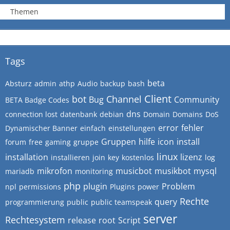
Themen
Tags
beta
Absturz
admin
athp
Audio
backup
bash
Client
bot
Channel
Bug
Community
BETA Badge Codes
dns
connection lost
datenbank
debian
Domain
Domains
DoS
error
fehler
Dynamischer Banner
einfach
einstellungen
Gruppen
hilfe
icon
install
forum
free
gaming
gruppe
linux
installation
lizenz
installieren
join
key
kostenlos
log
mikrofon
musicbot
musikbot
mysql
mariadb
monitoring
php
plugin
Problem
npl
permissions
Plugins
power
Rechte
query
programmierung
public
public teamspeak
server
Rechtesystem
release
root
Script