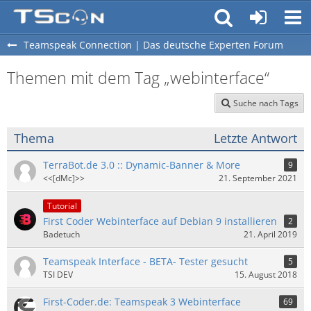
Teamspeak Connection | Das deutsche Experten Forum
Themen mit dem Tag „webinterface“
Suche nach Tags
Thema
Letzte Antwort
TerraBot.de 3.0 :: Dynamic-Banner & More
9
<<[dMc]>>
21. September 2021
Tutorial
First Coder Webinterface auf Debian 9 installieren
2
Badetuch
21. April 2019
Teamspeak Interface - BETA- Tester gesucht
5
TSI DEV
15. August 2018
First-Coder.de: Teamspeak 3 Webinterface
69