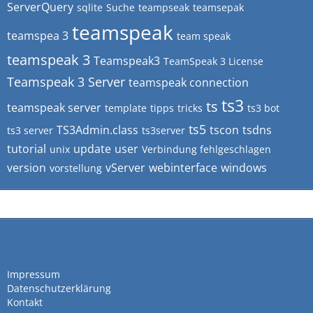
ServerQuery
sqlite
Suche
teampseak
teamsepak
teamspeak
teamspea 3
team speak
teamspeak 3
Teamspeak3
TeamSpeak 3 License
Teamspeak 3 Server
teamspeak connection
ts3
ts
teamspeak server
template
tipps
tricks
ts3 bot
ts5
TS3Admin.class
tscon
tsdns
ts3 server
ts3server
tutorial
update
user
unix
Verbindung fehlgeschlagen
version
vServer
webinterface
windows
vorstellung
Impressum
Datenschutzerklärung
Kontakt