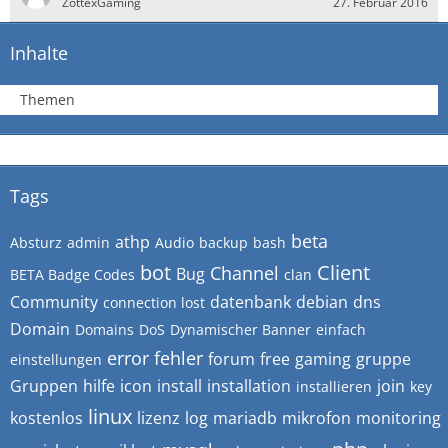
ZottexGaming
27. Februar 2016
Inhalte
Themen
Tags
beta
athp
Absturz
admin
Audio
backup
bash
bot
Client
Channel
Bug
BETA Badge Codes
clan
Community
datenbank
debian
dns
connection lost
Domain
Domains
DoS
Dynamischer Banner
einfach
error
fehler
forum
free
gaming
gruppe
einstellungen
Gruppen
hilfe
icon
install
installation
join
installieren
key
linux
kostenlos
lizenz
log
mariadb
mikrofon
monitoring