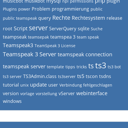
php
mysql
musicbot
musikbot
plugin
npl
permissions
Problem
programmierung
Plugins
power
public
Rechte
Rechtesystem
query
release
public teamspeak
server
Script
root
ServerQuery
sqlite
Suche
teampseak
teamspea 3
teamsepak
team speak
Teamspeak3
TeamSpeak 3 License
Teamspeak 3 Server
teamspeak connection
ts3
ts
teamspeak server
template
tipps
tricks
ts3 bot
ts5
TS3Admin.class
tscon
tsdns
ts3 server
ts3server
update
tutorial
user
unix
Verbindung fehlgeschlagen
webinterface
version
vServer
vorlage
vorstellung
windows