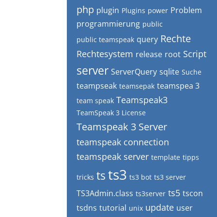
php
plugin
Problem
Plugins
power
programmierung
public
Rechte
query
public teamspeak
Rechtesystem
Script
release
root
server
ServerQuery
sqlite
Suche
teampseak
teamspea 3
teamsepak
Teamspeak3
team speak
TeamSpeak 3 License
Teamspeak 3 Server
teamspeak connection
teamspeak server
template
tipps
ts3
ts
tricks
ts3 bot
ts3 server
ts5
TS3Admin.class
tscon
ts3server
update
tsdns
tutorial
user
unix