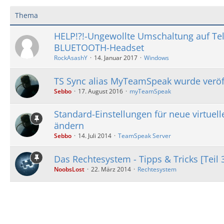
Thema
HELP!?!-Ungewollte Umschaltung auf Te
BLUETOOTH-Headset
RockAsashY
14. Januar 2017
Windows
TS Sync alias MyTeamSpeak wurde veröff
Sebbo
17. August 2016
myTeamSpeak
Standard-Einstellungen für neue virtuell
ändern
Sebbo
14. Juli 2014
TeamSpeak Server
Das Rechtesystem - Tipps & Tricks [Teil 
NoobsLost
22. März 2014
Rechtesystem