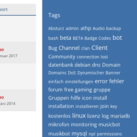
wort
Tags
athp
Absturz
admin
Audio
backup
bot
beta
bash
BETA Badge Codes
Client
Channel
Bug
clan
bo
anuar 2017
Community
connection lost
datenbank
debian
dns
Domain
Domains
DoS
Dynamischer Banner
error
fehler
einfach
einstellungen
forum
free
gaming
gruppe
bo
Gruppen
hilfe
icon
install
März 2014
installation
join
installieren
key
linux
kostenlos
lizenz
log
mariadb
mikrofon
monitoring
musicbot
mysql
musikbot
npl
permissions