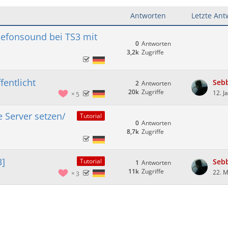
Antworten
Letzte Ant
lefonsound bei TS3 mit
0
Antworten
3,2k
Zugriffe
entlicht
Seb
2
Antworten
20k
Zugriffe
12. J
5
e Server setzen/
Tutorial
0
Antworten
8,7k
Zugriffe
3]
Seb
Tutorial
1
Antworten
11k
Zugriffe
22. 
3