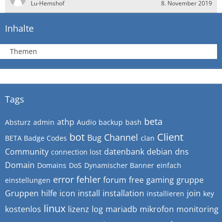
Lu-Hemshof
8. November 2019
Inhalte
Themen
Tags
beta
athp
Absturz
admin
Audio
backup
bash
bot
Client
Channel
Bug
BETA Badge Codes
clan
Community
datenbank
debian
dns
connection lost
Domain
Domains
DoS
Dynamischer Banner
einfach
error
fehler
forum
free
gaming
gruppe
einstellungen
Gruppen
hilfe
icon
install
installation
join
installieren
key
linux
kostenlos
lizenz
log
mariadb
mikrofon
monitoring