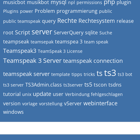
php
mysql
musicbot
musikbot
plugin
npl
permissions
Problem
programmierung
Plugins
power
public
Rechte
Rechtesystem
query
release
public teamspeak
server
Script
root
ServerQuery
sqlite
Suche
teampseak
teamspea 3
teamsepak
team speak
Teamspeak3
TeamSpeak 3 License
Teamspeak 3 Server
teamspeak connection
ts3
ts
teamspeak server
template
tipps
tricks
ts3 bot
ts5
TS3Admin.class
tscon
tsdns
ts3 server
ts3server
update
tutorial
user
unix
Verbindung fehlgeschlagen
webinterface
version
vServer
vorlage
vorstellung
windows