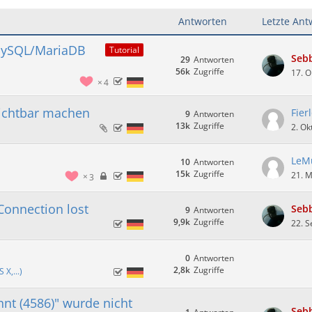
Antworten
Letzte Ant
 MySQL/MariaDB
Tutorial
Seb
29
Antworten
56k
Zugriffe
17. O
4
sichtbar machen
Fier
9
Antworten
13k
Zugriffe
2. Ok
LeM
10
Antworten
15k
Zugriffe
21. M
3
Connection lost
Seb
9
Antworten
9,9k
Zugriffe
22. 
0
Antworten
2,8k
Zugriffe
X,...)
nt (4586)" wurde nicht
Seb