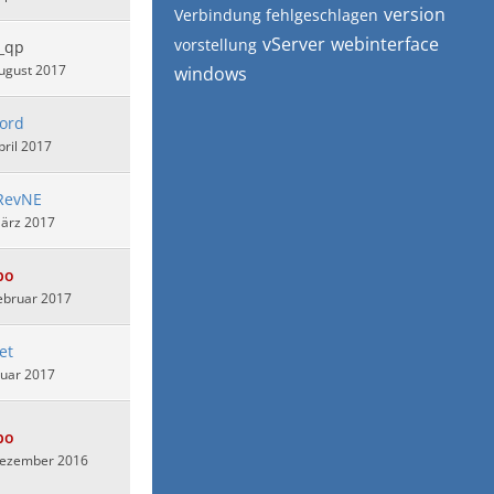
version
Verbindung fehlgeschlagen
vServer
webinterface
vorstellung
_qp
ugust 2017
windows
lord
pril 2017
RevNE
März 2017
bo
ebruar 2017
et
nuar 2017
bo
Dezember 2016