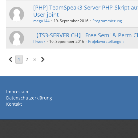
[PHP] TeamSpeak3-Server PHP-Skript au
User joint
mega144
19. September 2016
Programmierung
【TS3-SERVER.CH】 Free Semi & Perm C
iTweek
10. September 2016
Projektvorstellungen
1
2
3
Impressum
Datenschutzerklärung
Kontakt