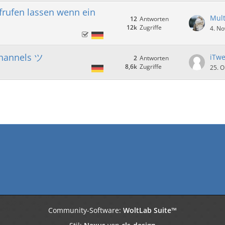
frufen lassen wenn ein
Mult
12
Antworten
12k
Zugriffe
4. N
hannels ツ
iTw
2
Antworten
8,6k
Zugriffe
25. O
Community-Software:
WoltLab Suite™