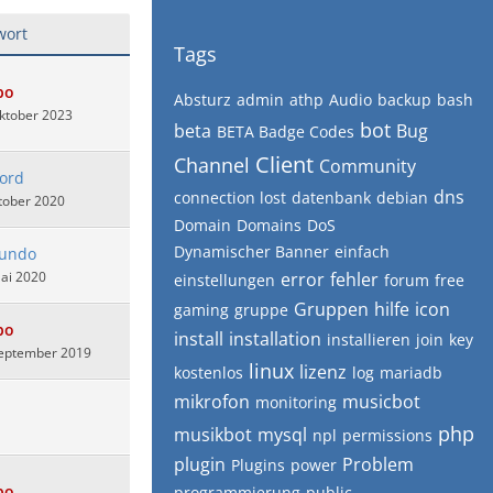
wort
Tags
bo
Absturz
admin
athp
Audio
backup
bash
ktober 2023
bot
beta
Bug
BETA Badge Codes
Client
Channel
Community
lord
dns
connection lost
datenbank
debian
tober 2020
Domain
Domains
DoS
Dynamischer Banner
einfach
undo
ai 2020
error
fehler
einstellungen
forum
free
Gruppen
hilfe
icon
gaming
gruppe
bo
install
installation
installieren
join
key
September 2019
linux
lizenz
kostenlos
log
mariadb
mikrofon
musicbot
monitoring
php
musikbot
mysql
npl
permissions
plugin
Problem
Plugins
power
bo
programmierung
public