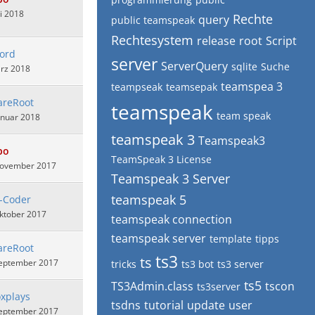
ni 2018
Rechte
query
public teamspeak
Rechtesystem
release
root
Script
lord
server
ServerQuery
sqlite
Suche
ärz 2018
teamspea 3
teampseak
teamsepak
areRoot
teamspeak
team speak
anuar 2018
teamspeak 3
Teamspeak3
bo
TeamSpeak 3 License
November 2017
Teamspeak 3 Server
teamspeak 5
t-Coder
ktober 2017
teamspeak connection
teamspeak server
template
tipps
areRoot
ts3
ts
September 2017
tricks
ts3 bot
ts3 server
ts5
TS3Admin.class
tscon
ts3server
xplays
tsdns
tutorial
update
user
September 2017