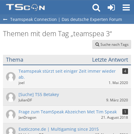
Teamspeak Connection | Das deutsche Experten Forum
Themen mit dem Tag „teamspea 3“
Suche nach Tags
Thema
Letzte Antwort
Teamspeak stürzt seit einiger Zeit immer wieder
4
ab.
joel
1. Mai 2020
[Suche] TS5 Betakey
JulianDF
9. März 2020
Frage zum TeamSpeak Abzeichen Met Tim Speak
1
JanDragon
21. August 2018
Exoticzone.de | Multigaming since 2015