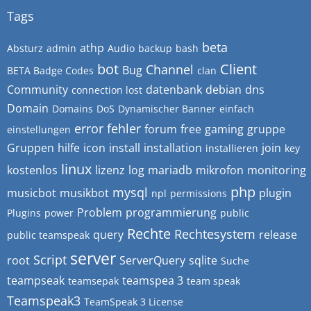
Tags
beta
athp
Absturz
admin
Audio
backup
bash
bot
Client
Channel
Bug
BETA Badge Codes
clan
Community
datenbank
debian
dns
connection lost
Domain
Domains
DoS
Dynamischer Banner
einfach
error
fehler
forum
free
gaming
gruppe
einstellungen
Gruppen
hilfe
icon
install
installation
join
installieren
key
linux
kostenlos
lizenz
log
mariadb
mikrofon
monitoring
php
mysql
musicbot
musikbot
plugin
npl
permissions
Problem
programmierung
Plugins
power
public
Rechte
Rechtesystem
query
release
public teamspeak
server
Script
root
ServerQuery
sqlite
Suche
teampseak
teamspea 3
teamsepak
team speak
Teamspeak3
TeamSpeak 3 License