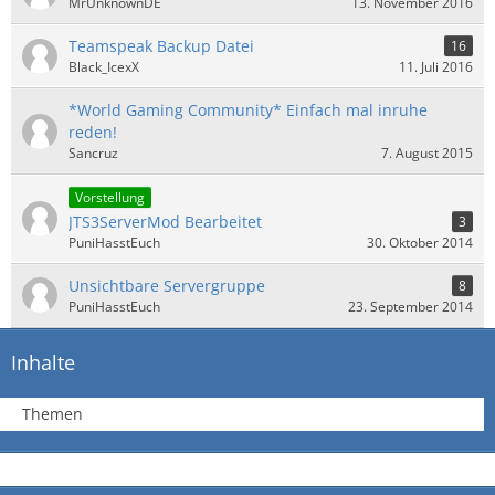
MrUnknownDE
13. November 2016
Teamspeak Backup Datei
16
Black_IcexX
11. Juli 2016
*World Gaming Community* Einfach mal inruhe
reden!
Sancruz
7. August 2015
Vorstellung
JTS3ServerMod Bearbeitet
3
PuniHasstEuch
30. Oktober 2014
Unsichtbare Servergruppe
8
PuniHasstEuch
23. September 2014
Inhalte
Themen