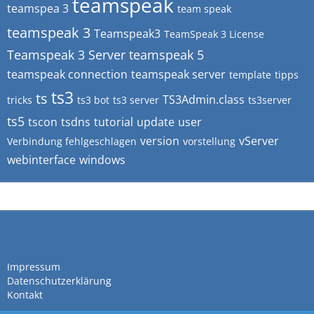
teamspeak
teamspea 3
team speak
teamspeak 3
Teamspeak3
TeamSpeak 3 License
Teamspeak 3 Server
teamspeak 5
teamspeak connection
teamspeak server
template
tipps
ts3
ts
TS3Admin.class
tricks
ts3 bot
ts3 server
ts3server
ts5
tscon
tsdns
tutorial
update
user
version
vServer
Verbindung fehlgeschlagen
vorstellung
webinterface
windows
Impressum
Datenschutzerklärung
Kontakt