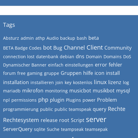
Tags
beta
Absturz
admin
athp
Audio
backup
bash
Client
bot
Channel
Bug
Community
BETA Badge Codes
dns
connection lost
datenbank
debian
Domain
Domains
DoS
error
fehler
Dynamischer Banner
einfach
einstellungen
Gruppen
hilfe
icon
install
forum
free
gaming
gruppe
linux
installation
lizenz
installieren
join
key
kostenlos
log
mikrofon
musicbot
musikbot
mysql
mariadb
monitoring
php
plugin
Problem
npl
permissions
Plugins
power
Rechte
query
programmierung
public
public teamspeak
server
Rechtesystem
release
root
Script
ServerQuery
sqlite
Suche
teampseak
teamsepak