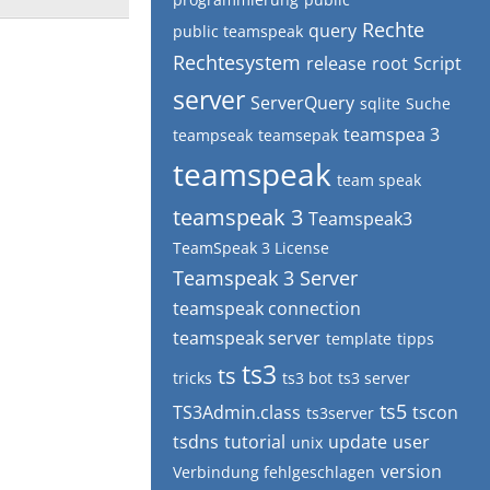
Rechte
query
public teamspeak
Rechtesystem
release
root
Script
server
ServerQuery
sqlite
Suche
teamspea 3
teampseak
teamsepak
teamspeak
team speak
teamspeak 3
Teamspeak3
TeamSpeak 3 License
Teamspeak 3 Server
teamspeak connection
teamspeak server
template
tipps
ts3
ts
tricks
ts3 bot
ts3 server
ts5
TS3Admin.class
tscon
ts3server
tsdns
tutorial
update
user
unix
version
Verbindung fehlgeschlagen