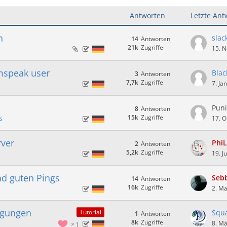
Antworten
Letzte Ant
n
slac
14
Antworten
21k
Zugriffe
15. 
mspeak user
Blac
3
Antworten
7,7k
Zugriffe
7. Ja
Pun
8
Antworten
15k
Zugriffe
s
17. O
rver
PhiL
2
Antworten
5,2k
Zugriffe
19. J
nd guten Pings
Seb
14
Antworten
16k
Zugriffe
2. Ma
igungen
Squ
Tutorial
1
Antworten
8k
Zugriffe
8. M
1