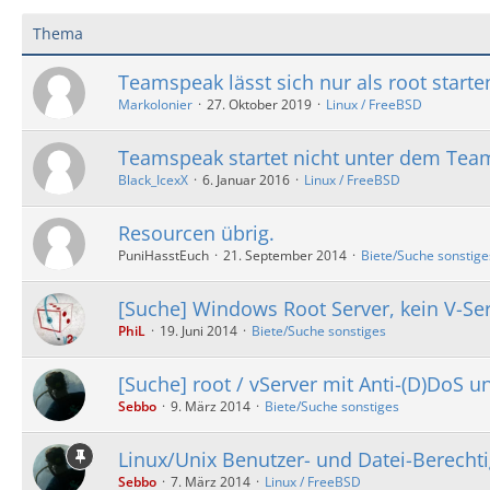
Thema
Teamspeak lässt sich nur als root starte
Markolonier
27. Oktober 2019
Linux / FreeBSD
Teamspeak startet nicht unter dem Tea
Black_IcexX
6. Januar 2016
Linux / FreeBSD
Resourcen übrig.
PuniHasstEuch
21. September 2014
Biete/Suche sonstige
[Suche] Windows Root Server, kein V-Se
PhiL
19. Juni 2014
Biete/Suche sonstiges
[Suche] root / vServer mit Anti-(D)DoS u
Sebbo
9. März 2014
Biete/Suche sonstiges
Linux/Unix Benutzer- und Datei-Berecht
Sebbo
7. März 2014
Linux / FreeBSD