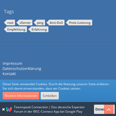
Tags
root
vServer
ping
Anti-DoS
Preis-Leistung
Empfehlung
Erfahrung
Impressum
Datenschutzerklärung
Kontakt
Diese Seite verwendet Cookies. Durch die Nutzung unserer Seite erklären
Sie sich damit einverstanden, dass wir Cookies setzen.
Weitere Informationen
Schließen
Community-Software:
WoltLab Suite™
Teamspeak Connection | Das deutsche Experten
Download
Stil:
Nexus
von
cls-design
Forum in der WSC-Connect App bei Google Play