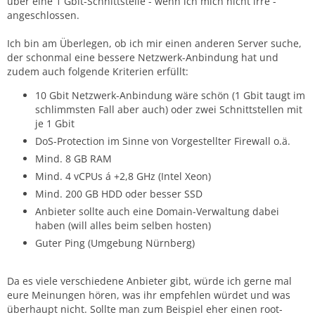
über eine 1 Gbit-Schnittstelle - wenn ich mich nicht irre -
angeschlossen.
Ich bin am Überlegen, ob ich mir einen anderen Server suche,
der schonmal eine bessere Netzwerk-Anbindung hat und
zudem auch folgende Kriterien erfüllt:
10 Gbit Netzwerk-Anbindung wäre schön (1 Gbit taugt im
schlimmsten Fall aber auch) oder zwei Schnittstellen mit
je 1 Gbit
DoS-Protection im Sinne von Vorgestellter Firewall o.ä.
Mind. 8 GB RAM
Mind. 4 vCPUs á +2,8 GHz (Intel Xeon)
Mind. 200 GB HDD oder besser SSD
Anbieter sollte auch eine Domain-Verwaltung dabei
haben (will alles beim selben hosten)
Guter Ping (Umgebung Nürnberg)
Da es viele verschiedene Anbieter gibt, würde ich gerne mal
eure Meinungen hören, was ihr empfehlen würdet und was
überhaupt nicht. Sollte man zum Beispiel eher einen root-