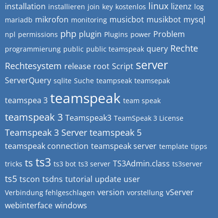
linux
installation
lizenz
installieren
join
key
kostenlos
log
mikrofon
musicbot
musikbot
mysql
mariadb
monitoring
php
plugin
Problem
npl
permissions
Plugins
power
Rechte
query
programmierung
public
public teamspeak
server
Rechtesystem
release
root
Script
ServerQuery
sqlite
Suche
teampseak
teamsepak
teamspeak
teamspea 3
team speak
teamspeak 3
Teamspeak3
TeamSpeak 3 License
Teamspeak 3 Server
teamspeak 5
teamspeak connection
teamspeak server
template
tipps
ts3
ts
TS3Admin.class
tricks
ts3 bot
ts3 server
ts3server
ts5
tscon
tsdns
tutorial
update
user
version
vServer
Verbindung fehlgeschlagen
vorstellung
webinterface
windows