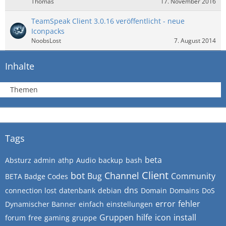
Thomas
17. November 2016
TeamSpeak Client 3.0.16 veröffentlicht - neue
Iconpacks
NoobsLost
7. August 2014
Inhalte
Themen
Tags
beta
Absturz
admin
athp
Audio
backup
bash
Client
bot
Channel
Bug
Community
BETA Badge Codes
dns
connection lost
datenbank
debian
Domain
Domains
DoS
error
fehler
Dynamischer Banner
einfach
einstellungen
Gruppen
hilfe
icon
install
forum
free
gaming
gruppe