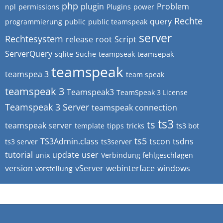
php
plugin
Problem
npl
permissions
Plugins
power
Rechte
query
programmierung
public
public teamspeak
server
Rechtesystem
release
root
Script
ServerQuery
sqlite
Suche
teampseak
teamsepak
teamspeak
teamspea 3
team speak
teamspeak 3
Teamspeak3
TeamSpeak 3 License
Teamspeak 3 Server
teamspeak connection
ts3
ts
teamspeak server
template
tipps
tricks
ts3 bot
ts5
TS3Admin.class
tscon
tsdns
ts3 server
ts3server
tutorial
update
user
unix
Verbindung fehlgeschlagen
version
vServer
webinterface
windows
vorstellung