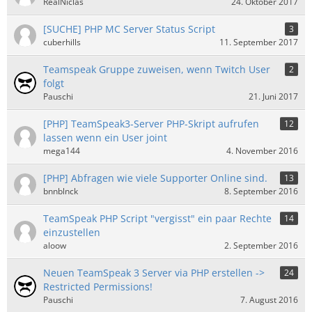
RealNiclas
24. Oktober 2017
[SUCHE] PHP MC Server Status Script
3
cuberhills
11. September 2017
Teamspeak Gruppe zuweisen, wenn Twitch User
2
folgt
Pauschi
21. Juni 2017
[PHP] TeamSpeak3-Server PHP-Skript aufrufen
12
lassen wenn ein User joint
mega144
4. November 2016
[PHP] Abfragen wie viele Supporter Online sind.
13
bnnblnck
8. September 2016
TeamSpeak PHP Script "vergisst" ein paar Rechte
14
einzustellen
aloow
2. September 2016
Neuen TeamSpeak 3 Server via PHP erstellen ->
24
Restricted Permissions!
Pauschi
7. August 2016