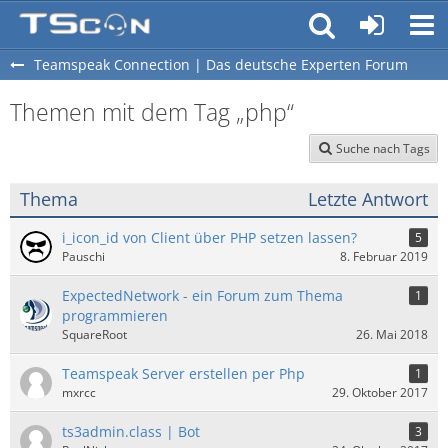
Teamspeak Connection | Das deutsche Experten Forum
Themen mit dem Tag „php“
Suche nach Tags
Thema
Letzte Antwort
i_icon_id von Client über PHP setzen lassen?
5
Pauschi
8. Februar 2019
ExpectedNetwork - ein Forum zum Thema
1
programmieren
SquareRoot
26. Mai 2018
Teamspeak Server erstellen per Php
1
mxrcc
29. Oktober 2017
ts3admin.class | Bot
3