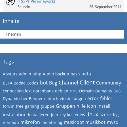
(TS3PHPFramework)
Pauschi
26. September 2014
Inhalte
Themen
Tags
beta
Absturz
admin
athp
Audio
backup
bash
Client
bot
Channel
Bug
Community
BETA Badge Codes
dns
connection lost
datenbank
debian
Domain
Domains
DoS
error
fehler
Dynamischer Banner
einfach
einstellungen
Gruppen
hilfe
icon
install
forum
free
gaming
gruppe
linux
installation
lizenz
installieren
join
key
kostenlos
log
mikrofon
musicbot
musikbot
mysql
mariadb
monitoring