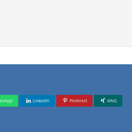
tsApp
LinkedIn
Pinterest
XING