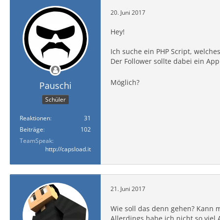
20. Juni 2017
Hey!
Ich suche ein PHP Script, welch
Der Follower sollte dabei ein 
Möglich?
Pauschi
Schüler
Reaktionen
31
Beiträge
102
TeamSpeak
http://capsload.it
21. Juni 2017
Wie soll das denn gehen? Kann m
Allerdings habe ich nicht so viel