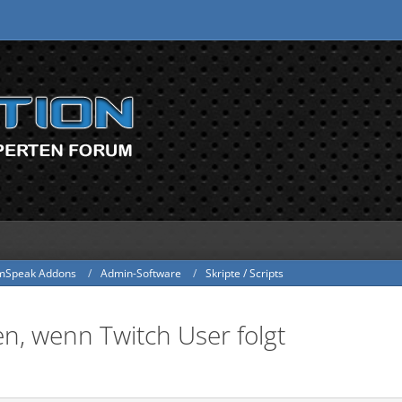
mSpeak Addons
Admin-Software
Skripte / Scripts
, wenn Twitch User folgt