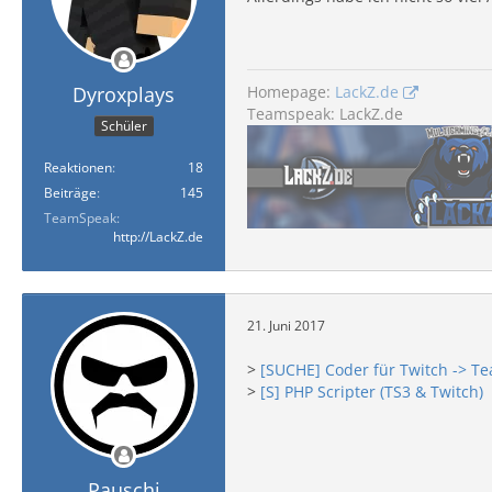
Homepage:
LackZ.de
Dyroxplays
Teamspeak: LackZ.de
Schüler
Reaktionen
18
Beiträge
145
TeamSpeak
http://LackZ.de
21. Juni 2017
>
[SUCHE] Coder für Twitch -> T
>
[S] PHP Scripter (TS3 & Twitch)
Pauschi