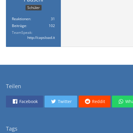
Schüler
Reaktionen
31
Beiträge
102
TeamSpeak
http://capsload.it
Teilen
Facebook
Twitter
Reddit
Wha
Tags