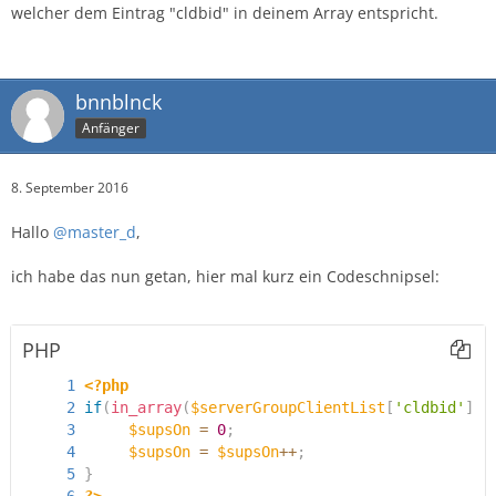
welcher dem Eintrag "cldbid" in deinem Array entspricht.
bnnblnck
Anfänger
8. September 2016
Hallo
@master_d
,
ich habe das nun getan, hier mal kurz ein Codeschnipsel:
PHP
<?php
if
(
in_array
(
$serverGroupClientList
[
'cldbid'
]
,
$supsOn
=
0
;
$supsOn
=
$supsOn
++
;
}