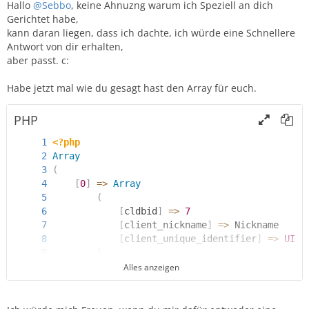
Hallo
@Sebbo
, keine Ahnuzng warum ich Speziell an dich
Gerichtet habe,
kann daran liegen, dass ich dachte, ich würde eine Schnellere
Antwort von dir erhalten,
aber passt. c:
Habe jetzt mal wie du gesagt hast den Array für euch.
PHP
<?php
Array
(
[
0
]
=
>
Array
(
[
cldbid
]
=
>
7
[
client_nickname
]
=
>
 Nickname
[
client_unique_identifier
]
=
>
UID
)
Alles anzeigen
[
1
]
=
>
Array
(