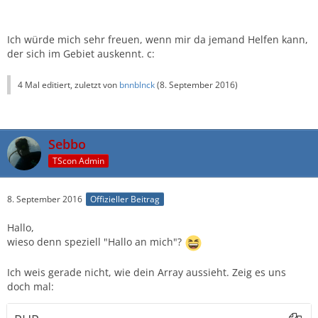
Ich würde mich sehr freuen, wenn mir da jemand Helfen kann,
echo $supsOn;
der sich im Gebiet auskennt. c:
4 Mal editiert, zuletzt von
bnnblnck
(
8. September 2016
)
Sebbo
TScon Admin
8. September 2016
Offizieller Beitrag
Hallo,
wieso denn speziell "Hallo an mich"?
Ich weis gerade nicht, wie dein Array aussieht. Zeig es uns
doch mal: