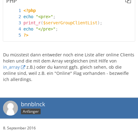
PHP
<?php
echo
"<pre>"
;
print_r
(
$serverGroupClientList
)
;
echo
"</pre>"
;
?>
Du müsstest dann entweder noch eine Liste aller online Clients
holen und die mit dem Array vergleichen (mit Hilfe von
in_array
z.B.) oder du kannst ggfs. gleich sehen, ob die
online sind, weil z.B. ein "Online" Flag vorhanden - bezweifle
ich allerdings.
bnnblnck
Anfänger
8. September 2016