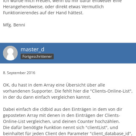
Ich würde mich Freuen, wenn du mir dafür entweder eine
[
cldbid
]
=
>
12
Herangehendweise, oder direkt etwas Vermutlich
[
client_nickname
]
=
>
 Nickname
Funktionierendes auf der Hand hättest.
[
client_unique_identifier
]
=
>
UID
)
Mfg. Benni
[
2
]
=
>
Array
master_d
(
[
cldbid
]
=
>
27
Fortgeschrittener
[
client_nickname
]
=
>
 Nickname
[
client_unique_identifier
]
=
>
UID
)
8. September 2016
OK, du hast in dem Array eine Übersicht über alle
vorhandenen Supporter. Die fehlt hier die "Clients-Online-List",
)
in der du dann einfach vergleichen kannst.
?>
Dabei einfach die cldbid aus den Einträgen in dem von dir
geposteten Array mit denen in den Einträgen der Clients-
Online-List vergleichen, und deinen Counter hochzählen.
Die dafür benötigte Funktion nennt sich "clientList", und
beinhaltet für jeden Client den Parameter "client_database_id",