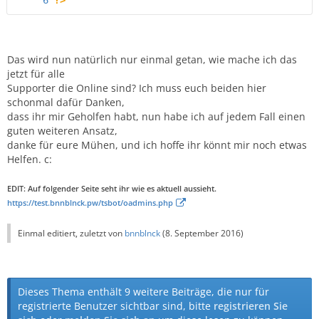
?>
Das wird nun natürlich nur einmal getan, wie mache ich das
jetzt für alle
Supporter die Online sind? Ich muss euch beiden hier
schonmal dafür Danken,
dass ihr mir Geholfen habt, nun habe ich auf jedem Fall einen
guten weiteren Ansatz,
danke für eure Mühen, und ich hoffe ihr könnt mir noch etwas
Helfen. c:
EDIT: Auf folgender Seite seht ihr wie es aktuell aussieht.
https://test.bnnblnck.pw/tsbot/oadmins.php
Einmal editiert, zuletzt von
bnnblnck
(
8. September 2016
)
Dieses Thema enthält 9 weitere Beiträge, die nur für
registrierte Benutzer sichtbar sind, bitte
registrieren Sie