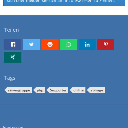
sich
oder
melden Sie sich an
um diese lesen zu können.
Teilen
Tags
servergruppe
php
Supporter
online
abfrage
Impressum