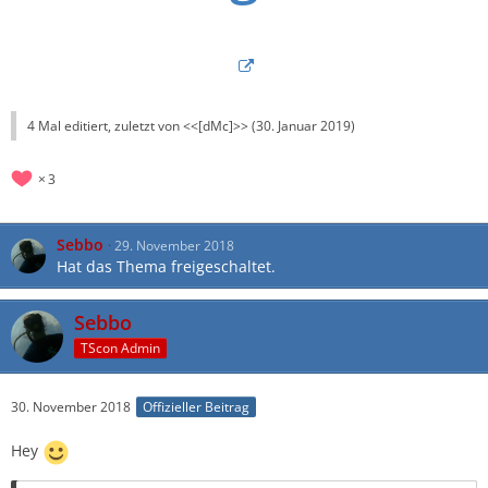
4 Mal editiert, zuletzt von <<[dMc]>> (
30. Januar 2019
)
3
Sebbo
29. November 2018
Hat das Thema freigeschaltet.
Sebbo
TScon Admin
30. November 2018
Offizieller Beitrag
Hey