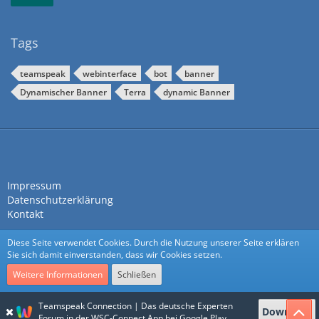
Tags
teamspeak
webinterface
bot
banner
Dynamischer Banner
Terra
dynamic Banner
Impressum
Datenschutzerklärung
Kontakt
Diese Seite verwendet Cookies. Durch die Nutzung unserer Seite erklären
Sie sich damit einverstanden, dass wir Cookies setzen.
Weitere Informationen
Schließen
Community-Software:
WoltLab Suite™
Teamspeak Connection | Das deutsche Experten
Download
Stil:
Nexus
von
cls-design
Forum in der WSC-Connect App bei Google Play