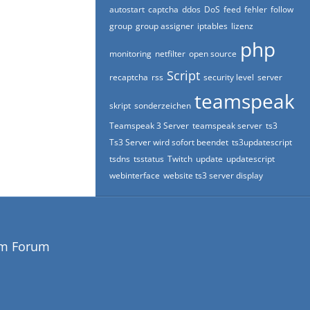
autostart
captcha
ddos
DoS
feed
fehler
follow
group
group assigner
iptables
lizenz
php
monitoring
netfilter
open source
Script
recaptcha
rss
security level
server
teamspeak
skript
sonderzeichen
Teamspeak 3 Server
teamspeak server
ts3
Ts3 Server wird sofort beendet
ts3updatescript
tsdns
tsstatus
Twitch
update
updatescript
webinterface
website ts3 server display
em Forum