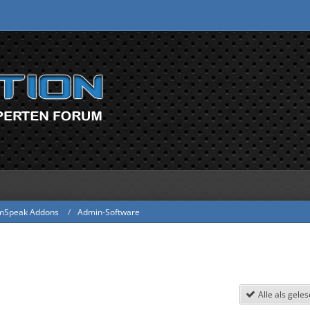
mSpeak Addons
Admin-Software
Alle als gele