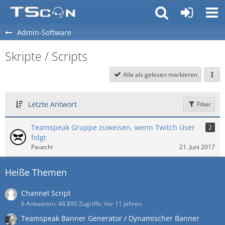
Admin-Software
Skripte / Scripts
Alle als gelesen markieren
Letzte Antwort
Filter
Teamspeak Gruppe zuweisen, wenn Twitch User
2
folgt
Pauschi
21. Juni 2017
Heiße Themen
Channel Script
6 Antworten, 48.895 Zugriffe, Vor 11 Jahren
Teamspeak Banner Generator / Dynamischer Banner