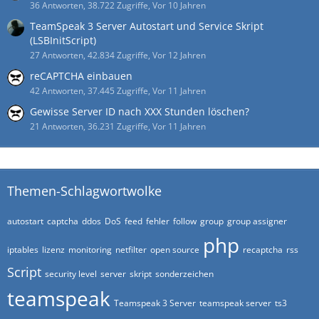
36 Antworten, 38.722 Zugriffe, Vor 10 Jahren
TeamSpeak 3 Server Autostart und Service Skript
(LSBInitScript)
27 Antworten, 42.834 Zugriffe, Vor 12 Jahren
reCAPTCHA einbauen
42 Antworten, 37.445 Zugriffe, Vor 11 Jahren
Gewisse Server ID nach XXX Stunden löschen?
21 Antworten, 36.231 Zugriffe, Vor 11 Jahren
Themen-Schlagwortwolke
autostart
captcha
ddos
DoS
feed
fehler
follow
group
group assigner
php
iptables
lizenz
monitoring
netfilter
open source
recaptcha
rss
Script
security level
server
skript
sonderzeichen
teamspeak
Teamspeak 3 Server
teamspeak server
ts3