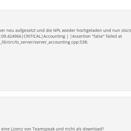
er neu aufgesetzt und die NPL wieder hochgeladen und nun stür
09.424966|CRITICAL|Accounting | |Assertion "false" failed at
r_lib/src/ts_server/server_accounting.cpp:538;
 eine Lizenz von Teamspeak und nicht als download?