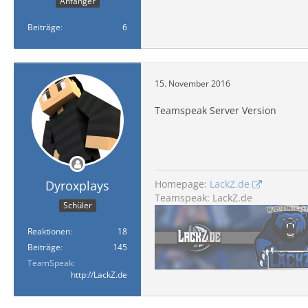
Anfänger
Beiträge
6
15. November 2016
Teamspeak Server Version
Homepage:
LackZ.de
Dyroxplays
Teamspeak: LackZ.de
Schüler
Reaktionen
18
Beiträge
145
TeamSpeak
http://LackZ.de