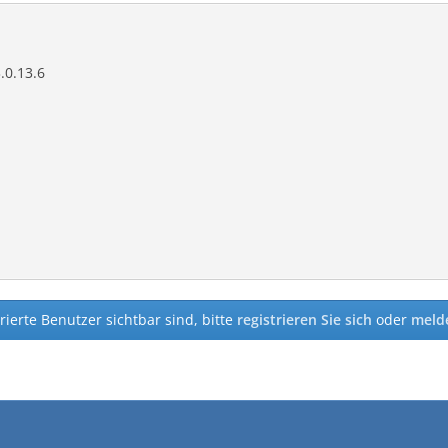
.0.13.6
rierte Benutzer sichtbar sind, bitte
registrieren Sie sich
oder
melde