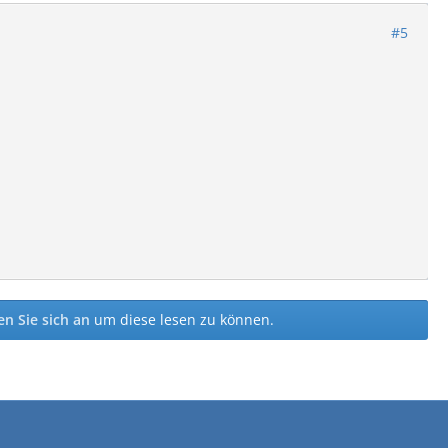
#5
n Sie sich an
um diese lesen zu können.