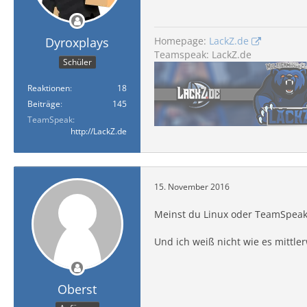
Homepage:
LackZ.de
Dyroxplays
Teamspeak: LackZ.de
Schüler
Reaktionen
18
Beiträge
145
TeamSpeak
http://LackZ.de
15. November 2016
Meinst du Linux oder TeamSpeak
Und ich weiß nicht wie es mittle
Oberst