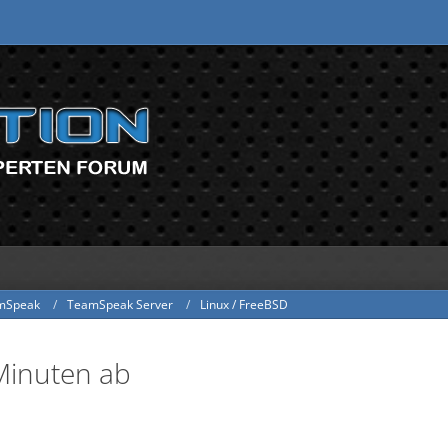
mSpeak
TeamSpeak Server
Linux / FreeBSD
Minuten ab