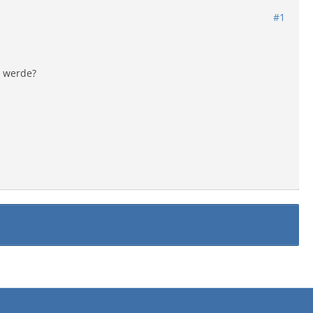
#1
t werde?