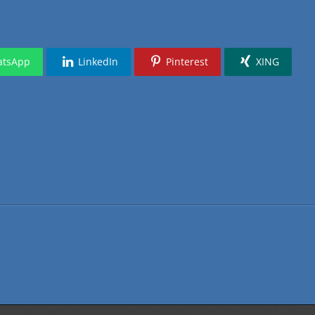
tsApp
LinkedIn
Pinterest
XING