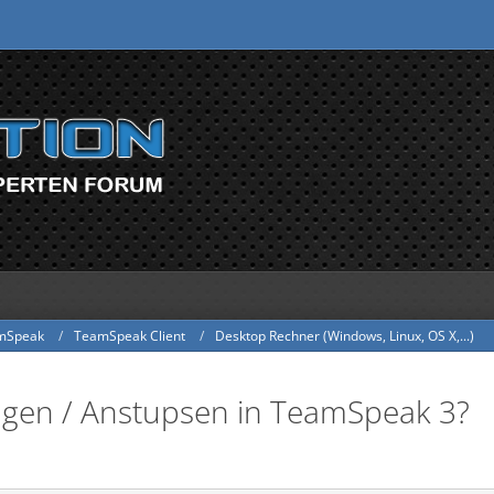
mSpeak
TeamSpeak Client
Desktop Rechner (Windows, Linux, OS X,...)
ngen / Anstupsen in TeamSpeak 3?