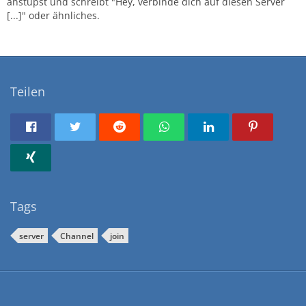
anstupst und schreibt "Hey, verbinde dich auf diesen Server
[...]" oder ähnliches.
Teilen
Tags
server
Channel
join