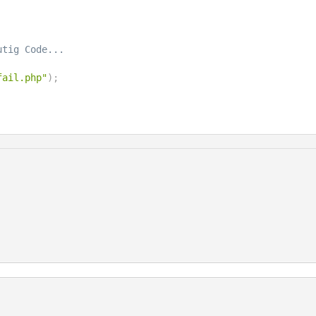
p1
;
ck
)
)
{
utig Code...
fail.php"
)
;
 no.php"
)
;
-----*/
1'
;
011
;
admin'
;
ST DU'
;