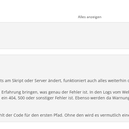
Alles anzeigen
 fail.php"
)
;
s am Skript oder Server ändert, funktioniert auch alles weiterhi
 Erfahrung bringen, was genau der Fehler ist. In den Logs vom We
ein 404, 500 oder sonstiger Fehler ist. Ebenso werden da Warnunge
MOTE_ADDR'
]
;
ehlt der Code für den ersten Pfad. Ohne den wird es vermutlich ein