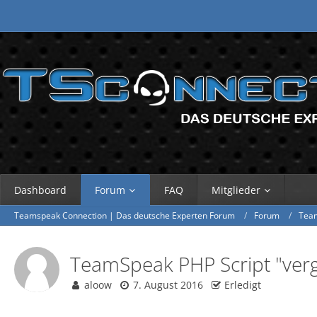
Dashboard
Forum
FAQ
Mitglieder
Teamspeak Connection | Das deutsche Experten Forum
Forum
Tea
TeamSpeak PHP Script "vergi
aloow
7. August 2016
Erledigt