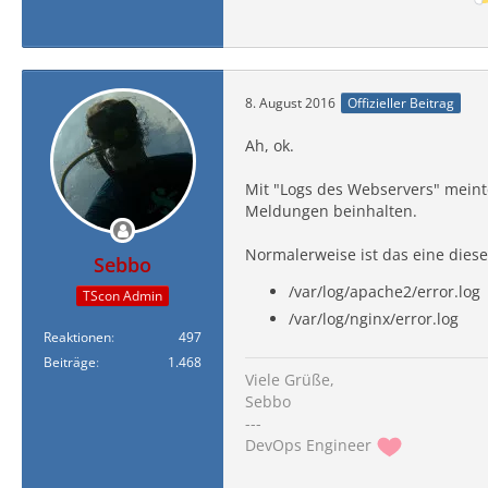
$data
[
'b_virtualse
$data
[
'b_virtualse
$data
[
'b_virtualse
8. August 2016
Offizieller Beitrag
// Erstelle Server
Ah, ok.
if
(
$result
=
$tsAd
Mit "Logs des Webservers" meinte
Meldungen beinhalten.
session_start
(
)
;
$_SESSION
[
'free'
]
Normalerweise ist das eine diese
$_SESSION
[
'port'
]
Sebbo
$_SESSION
[
'token'
]
/var/log/apache2/error.log
TScon Admin
/var/log/nginx/error.log
Reaktionen
497
$ip
=
$_SERVER
[
'RE
Beiträge
1.468
Viele Grüße,
Sebbo
$file3
=
'ip/'
.
$
---
$fp3
=
fopen
(
$file
DevOps Engineer
fputs
(
$fp3
,
$ip
)
;
fclose
(
$fp3
)
;