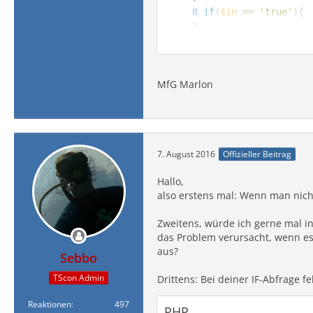
if
(
$in
==
'true'
)
{
}
else
{
MfG Marlon
header
(
"Location:
exit
(
)
;
}
7. August 2016
Offizieller Beitrag
Hallo,
?>
also erstens mal: Wenn man nicht
Zweitens, würde ich gerne mal in
<?php
das Problem verursacht, wenn es 
aus?
Sebbo
TScon Admin
$ip1
=
$_SERVER
[
'RE
Drittens: Bei deiner IF-Abfrage f
Reaktionen
497
PHP