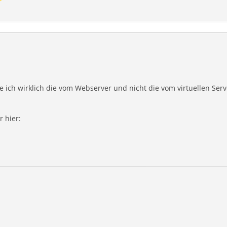
rver_modify_hostbanner'
]
=
0
;
rver_start'
]
=
0
;
rver_stop'
]
=
0
;
 mit den gesetzten Einstellungen
min
-
>
serverCreate
(
$data
)
)
{
 ich wirklich die vom Webserver und nicht die vom virtuellen Serve
=
'true'
;
r hier:
=
$result
[
'data'
]
[
'virtualserver_port'
]
;
=
$result
[
'data'
]
[
'token'
]
;
MOTE_ADDR'
]
;
ip
;
3
,
"w"
)
;