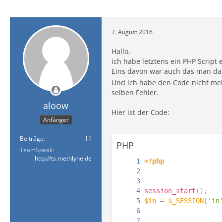
7. August 2016
Hallo,
ich habe letztens ein PHP Script 
Eins davon war auch das man das
Und ich habe den Code nicht meh
selben Fehler.
aloow
Hier ist der Code:
Anfänger
Beiträge
11
PHP
TeamSpeak
http://ts.methlyne.de
<?php
session_start
(
)
;
$in
=
$_SESSION
[
'in