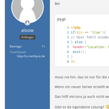
/*-----------------
Bei
//Include ts3admin.
require
(
"ts3admin.c
//build a new ts3ad
PHP
$tsAdmin
=
new
ts3a
if
(
$tsAdmin
-
>
getEle
<?php
aloow
//login as servera
if
(
$in
==
'true'
)
{
$tsAdmin
-
>
login
(
$t
Anfänger
// Hier fehlt einde
}
else
{
Beiträge
11
header
(
"Location: 
// Individuelle TS
TeamSpeak
exit
(
)
;
$data
=
array
(
)
;
http://ts.methlyne.de
}
$data
[
'virtualserv
?>
$data
[
'virtualserv
$data
[
'b_virtualse
$data
[
'b_client_cr
muss nix hin, das ist nur für die
$data
[
'virtualserv
$data
[
'virtualserv
Wenn ein neuer Server erstellt w
$data
[
'virtualserv
$data
[
'virtualserv
Das hilft mir/uns ja auch nicht w
$data
[
'virtualserv
$data
[
'virtualserv
Gibt es da irgendeine Lösung?
$data
[
'virtualserv