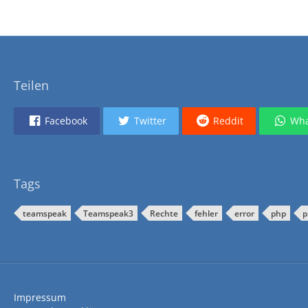
}
else
{
echo
'Fehler: Es k
}
/*
Teilen
if(count($tsAdmin->
 foreach($tsAdmin->
Facebook
Twitter
Reddit
Wha
 echo '<script>aler
 }
}
*/
Tags
?>
teamspeak
Teamspeak3
Rechte
fehler
error
php
p
Impressum