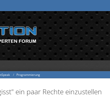
mSpeak
Programmierung
sst" ein paar Rechte einzustellen