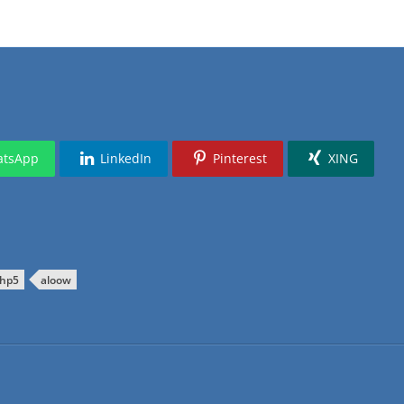
onnte keine Verbindung hergestellt werden, bitte wende d
getDebugLog()) > 0) {
getDebugLog() as $logEntry) {
tsApp
LinkedIn
Pinterest
XING
t("'.$logEntry.'");</script>';
hp5
aloow