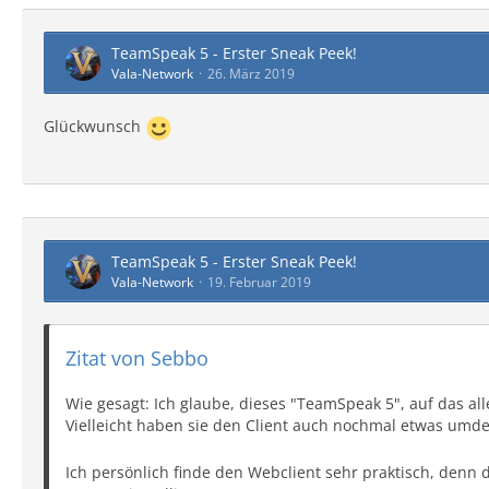
TeamSpeak 5 - Erster Sneak Peek!
Vala-Network
26. März 2019
Glückwunsch
TeamSpeak 5 - Erster Sneak Peek!
Vala-Network
19. Februar 2019
Zitat von Sebbo
Wie gesagt: Ich glaube, dieses "TeamSpeak 5", auf das alle
Vielleicht haben sie den Client auch nochmal etwas umd
Ich persönlich finde den Webclient sehr praktisch, denn d