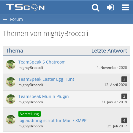
Forum
Themen von mightyBroccoli
Thema
Letzte Antwort
TeamSpeak 5 Chatroom
mightyBroccoli
4. November 2020
TeamSpeak Easter Egg Hunt
3
mightyBroccoli
12. April 2020
Teamspeak Munin Plugin
2
mightyBroccoli
31. Januar 2019
Vorstellung
log auditing script für Mail / XMPP
4
mightyBroccoli
25. Juli 2017