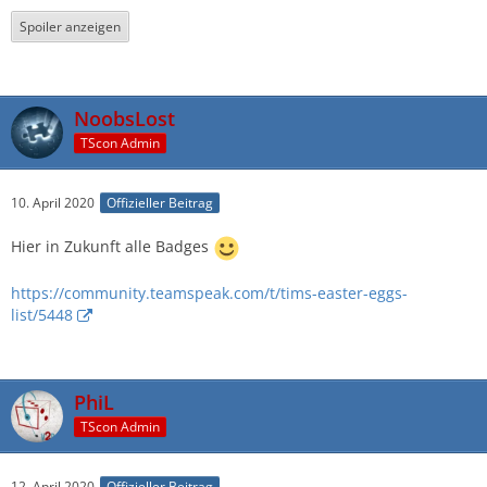
Spoiler anzeigen
NoobsLost
TScon Admin
10. April 2020
Offizieller Beitrag
Hier in Zukunft alle Badges
https://community.teamspeak.com/t/tims-easter-eggs-
list/5448
PhiL
TScon Admin
12. April 2020
Offizieller Beitrag