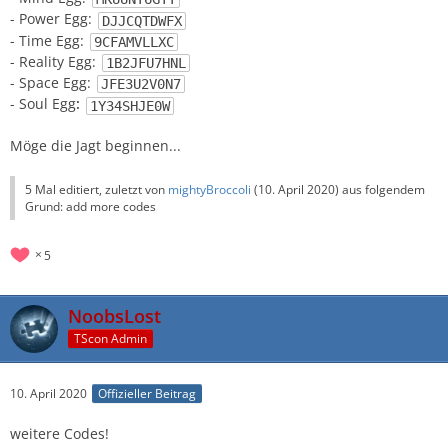
- Power Egg:
DJJCQTDWFX
- Time Egg:
9CFAMVLLXC
- Reality Egg:
1B2JFU7HNL
- Space Egg:
JFE3U2V0N7
- Soul Egg
:
1Y34SHJE0W
Möge die Jagt beginnen...
5 Mal editiert, zuletzt von
mightyBroccoli
(
10. April 2020
) aus folgendem
Grund: add more codes
5
NoobsLost
TScon Admin
10. April 2020
Offizieller Beitrag
weitere Codes!