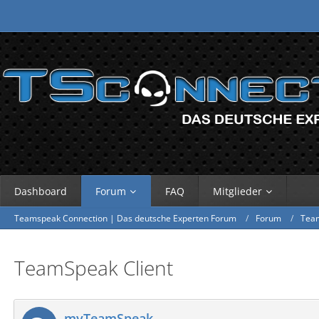
Dashboard
Forum
FAQ
Mitglieder
Teamspeak Connection | Das deutsche Experten Forum
Forum
Tea
TeamSpeak Client
myTeamSpeak