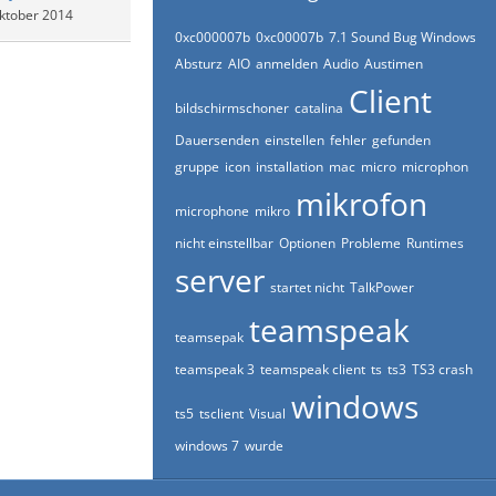
ktober 2014
0xc000007b
0xc00007b
7.1 Sound Bug Windows
Absturz
AIO
anmelden
Audio
Austimen
Client
bildschirmschoner
catalina
Dauersenden
einstellen
fehler
gefunden
gruppe
icon
installation
mac
micro
microphon
mikrofon
microphone
mikro
nicht einstellbar
Optionen
Probleme
Runtimes
server
startet nicht
TalkPower
teamspeak
teamsepak
teamspeak 3
teamspeak client
ts
ts3
TS3 crash
windows
ts5
tsclient
Visual
windows 7
wurde