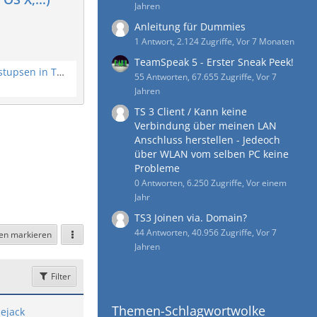
Jahren
Anleitung für Dummies
1 Antwort, 2.124 Zugriffe, Vor 7 Monaten
TeamSpeak 5 - Erster Sneak Peek!
Pop Up bei Benachrichtigungen / Anstupsen in TeamSpeak 3?
55 Antworten, 67.655 Zugriffe, Vor 7
Jahren
TS 3 Client / Kann keine
Verbindung über meinen LAN
Anschluss herstellen - Jedeoch
über WLAN vom selben PC keine
Probleme
0 Antworten, 6.250 Zugriffe, Vor einem
Jahr
TS3 Joinen via. Domain?
44 Antworten, 40.956 Zugriffe, Vor 7
sen markieren
Jahren
Filter
Themen-Schlagwortwolke
ejack