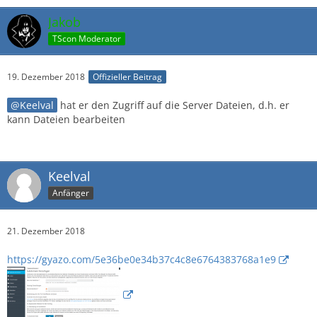
Jakob
TScon Moderator
19. Dezember 2018
Offizieller Beitrag
Keelval
hat er den Zugriff auf die Server Dateien, d.h. er
kann Dateien bearbeiten
Keelval
Anfänger
21. Dezember 2018
https://gyazo.com/5e36be0e34b37c4c8e6764383768a1e9