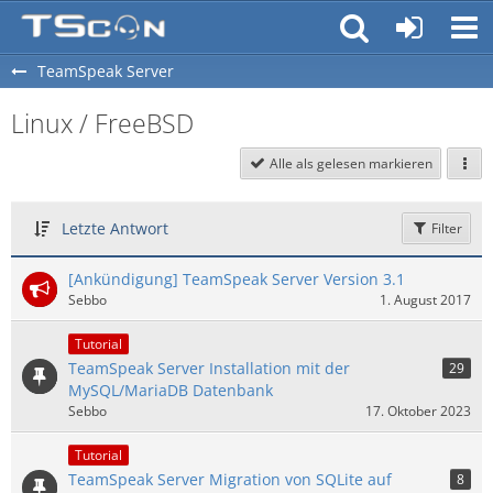
TeamSpeak Server
Linux / FreeBSD
Alle als gelesen markieren
Letzte Antwort
Filter
[Ankündigung] TeamSpeak Server Version 3.1
Sebbo
1. August 2017
Tutorial
TeamSpeak Server Installation mit der
29
MySQL/MariaDB Datenbank
Sebbo
17. Oktober 2023
Tutorial
TeamSpeak Server Migration von SQLite auf
8