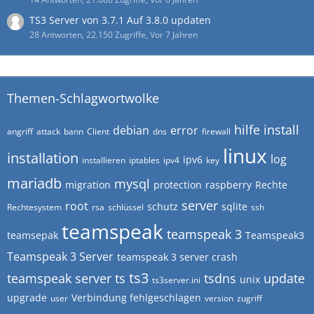
TS3 Server von 3.7.1 Auf 3.8.0 updaten
28 Antworten, 22.150 Zugriffe, Vor 7 Jahren
Themen-Schlagwortwolke
hilfe
install
debian
error
angriff
attack
bann
Client
dns
firewall
linux
installation
log
ipv6
installieren
iptables
ipv4
key
mariadb
mysql
migration
protection
raspberry
Rechte
server
root
schutz
sqlite
Rechtesystem
rsa
schlüssel
ssh
teamspeak
teamspeak 3
teamsepak
Teamspeak3
Teamspeak 3 Server
teamspeak 3 server crash
ts3
teamspeak server
ts
tsdns
update
unix
ts3server.ini
upgrade
Verbindung fehlgeschlagen
user
version
zugriff