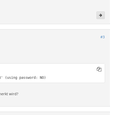
#3
R' (using password: NO)
merkt wird?