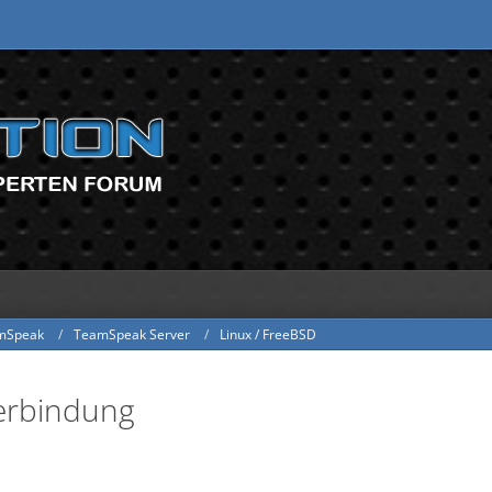
mSpeak
TeamSpeak Server
Linux / FreeBSD
Verbindung