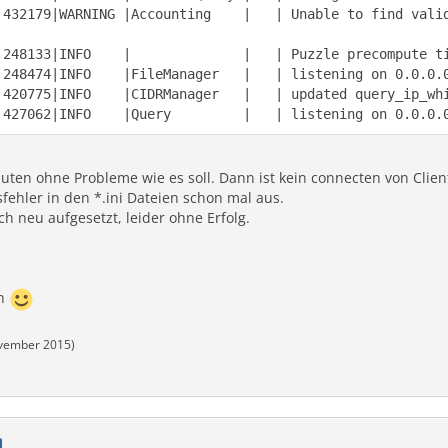
.432179|WARNING |Accounting    |   | Unable to find vali
.427062|INFO    |Query         |   | listening on 0.0.0.
nuten ohne Probleme wie es soll. Dann ist kein connecten von Clie
sfehler in den *.ini Dateien schon mal aus.
 neu aufgesetzt, leider ohne Erfolg.
en
vember 2015
)