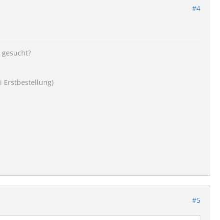
#4
r gesucht?
Erstbestellung)
#5