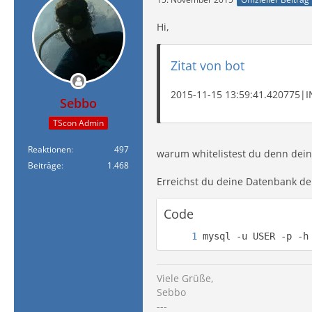
Hi,
Zitat von bot
2015-11-15 13:59:41.420775|IN
Sebbo
TScon Admin
Reaktionen
497
warum whitelistest du denn deinen
Beiträge
1.468
Erreichst du deine Datenbank d
Code
mysql -u USER -p -h
Viele Grüße,
Sebbo
---